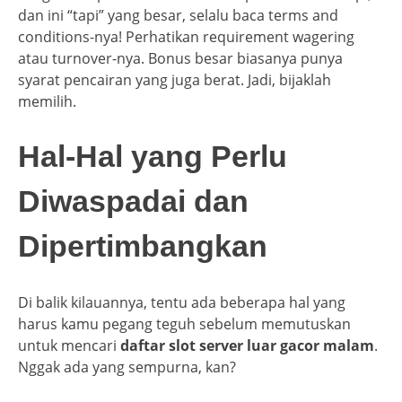
dan ini “tapi” yang besar, selalu baca terms and
conditions-nya! Perhatikan requirement wagering
atau turnover-nya. Bonus besar biasanya punya
syarat pencairan yang juga berat. Jadi, bijaklah
memilih.
Hal-Hal yang Perlu
Diwaspadai dan
Dipertimbangkan
Di balik kilauannya, tentu ada beberapa hal yang
harus kamu pegang teguh sebelum memutuskan
untuk mencari
daftar slot server luar gacor malam
.
Nggak ada yang sempurna, kan?