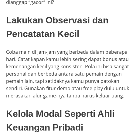
dianggap “gacor” ini?
Lakukan Observasi dan
Pencatatan Kecil
Coba main di jam-jam yang berbeda dalam beberapa
hari. Catat kapan kamu lebih sering dapat bonus atau
kemenangan kecil yang konsisten. Pola ini bisa sangat
personal dan berbeda antara satu pemain dengan
pemain lain, tapi setidaknya kamu punya patokan
sendiri. Gunakan fitur demo atau free play dulu untuk
merasakan alur game-nya tanpa harus keluar uang.
Kelola Modal Seperti Ahli
Keuangan Pribadi