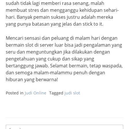
sudah tidak lagi memberi rasa senang, malah
membuat stres dan mengganggu kehidupan sehari-
hari. Banyak pemain sukses justru adalah mereka
yang punya batasan yang jelas dan stick to it.
Mencari sensasi dan peluang di malam hari dengan
bermain slot di server luar bisa jadi pengalaman yang
seru dan menguntungkan jika dilakukan dengan
pengetahuan yang cukup dan sikap yang
bertanggung jawab. Selamat bermain, tetap waspada,
dan semoga malam-malammu penuh dengan
hiburan yang berwarna!
Posted in
Judi Online
Tagged
judi slot
Search