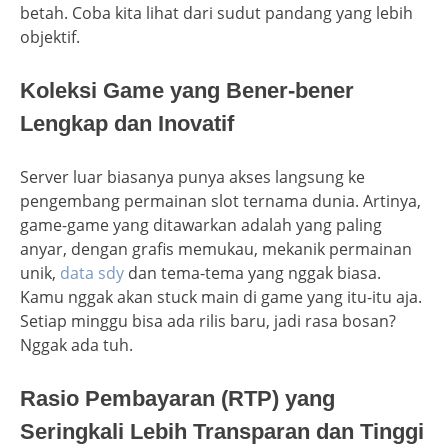
betah. Coba kita lihat dari sudut pandang yang lebih
objektif.
Koleksi Game yang Bener-bener
Lengkap dan Inovatif
Server luar biasanya punya akses langsung ke
pengembang permainan slot ternama dunia. Artinya,
game-game yang ditawarkan adalah yang paling
anyar, dengan grafis memukau, mekanik permainan
unik,
data sdy
dan tema-tema yang nggak biasa.
Kamu nggak akan stuck main di game yang itu-itu aja.
Setiap minggu bisa ada rilis baru, jadi rasa bosan?
Nggak ada tuh.
Rasio Pembayaran (RTP) yang
Seringkali Lebih Transparan dan Tinggi