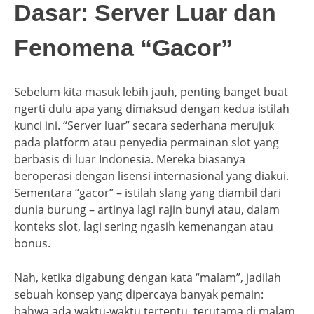
Dasar: Server Luar dan
Fenomena “Gacor”
Sebelum kita masuk lebih jauh, penting banget buat
ngerti dulu apa yang dimaksud dengan kedua istilah
kunci ini. “Server luar” secara sederhana merujuk
pada platform atau penyedia permainan slot yang
berbasis di luar Indonesia. Mereka biasanya
beroperasi dengan lisensi internasional yang diakui.
Sementara “gacor” – istilah slang yang diambil dari
dunia burung – artinya lagi rajin bunyi atau, dalam
konteks slot, lagi sering ngasih kemenangan atau
bonus.
Nah, ketika digabung dengan kata “malam”, jadilah
sebuah konsep yang dipercaya banyak pemain:
bahwa ada waktu-waktu tertentu, terutama di malam