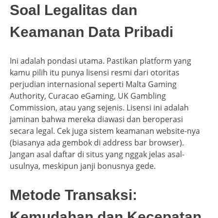
Soal Legalitas dan
Keamanan Data Pribadi
Ini adalah pondasi utama. Pastikan platform yang
kamu pilih itu punya lisensi resmi dari otoritas
perjudian internasional seperti Malta Gaming
Authority, Curacao eGaming, UK Gambling
Commission, atau yang sejenis. Lisensi ini adalah
jaminan bahwa mereka diawasi dan beroperasi
secara legal. Cek juga sistem keamanan website-nya
(biasanya ada gembok di address bar browser).
Jangan asal daftar di situs yang nggak jelas asal-
usulnya, meskipun janji bonusnya gede.
Metode Transaksi:
Kemudahan dan Kecepatan