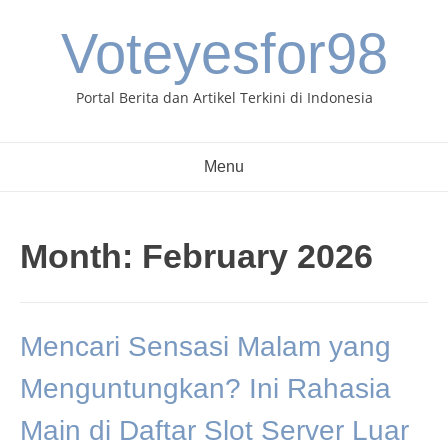
Skip
Voteyesfor98
to
content
Portal Berita dan Artikel Terkini di Indonesia
Menu
Month:
February 2026
Mencari Sensasi Malam yang
Menguntungkan? Ini Rahasia
Main di Daftar Slot Server Luar