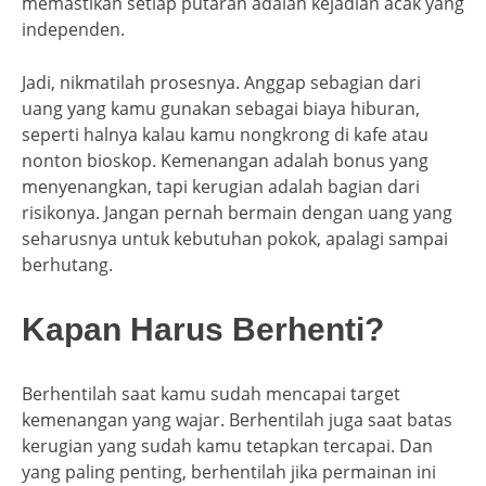
memastikan setiap putaran adalah kejadian acak yang
independen.
Jadi, nikmatilah prosesnya. Anggap sebagian dari
uang yang kamu gunakan sebagai biaya hiburan,
seperti halnya kalau kamu nongkrong di kafe atau
nonton bioskop. Kemenangan adalah bonus yang
menyenangkan, tapi kerugian adalah bagian dari
risikonya. Jangan pernah bermain dengan uang yang
seharusnya untuk kebutuhan pokok, apalagi sampai
berhutang.
Kapan Harus Berhenti?
Berhentilah saat kamu sudah mencapai target
kemenangan yang wajar. Berhentilah juga saat batas
kerugian yang sudah kamu tetapkan tercapai. Dan
yang paling penting, berhentilah jika permainan ini