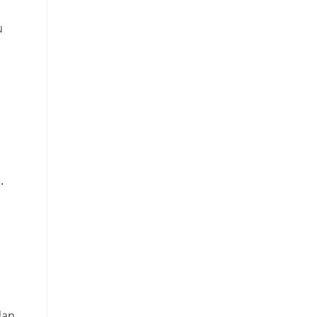
u
.
dan