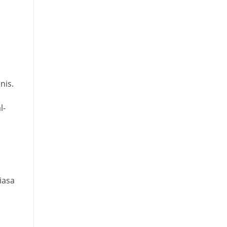
nis.
l-
iasa