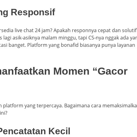
ng Responsif
sedia live chat 24 jam? Apakah responnya cepat dan solutif
 lagi asik-asiknya malam minggu, tapi CS-nya nggak ada ya
stasi banget. Platform yang bonafid biasanya punya layanan
manfaatkan Momen “Gacor
 platform yang terpercaya. Bagaimana cara memaksimalk
ini?
encatatan Kecil