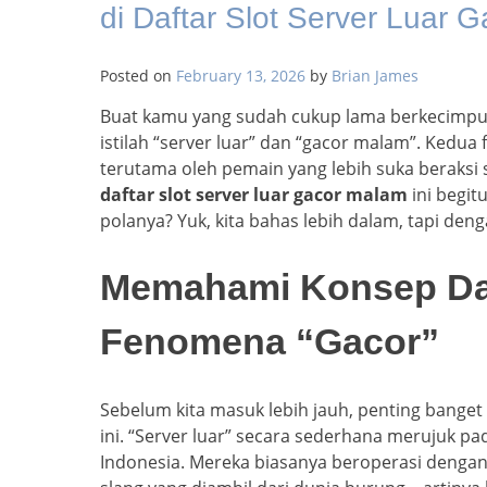
di Daftar Slot Server Luar 
Posted on
February 13, 2026
by
Brian James
Buat kamu yang sudah cukup lama berkecimpung 
istilah “server luar” dan “gacor malam”. Kedua f
terutama oleh pemain yang lebih suka beraksi s
daftar slot server luar gacor malam
ini begi
polanya? Yuk, kita bahas lebih dalam, tapi deng
Memahami Konsep Das
Fenomena “Gacor”
Sebelum kita masuk lebih jauh, penting banget
ini. “Server luar” secara sederhana merujuk pa
Indonesia. Mereka biasanya beroperasi dengan l