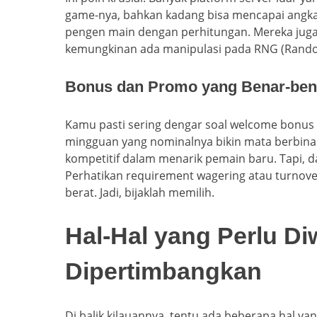
game-nya, bahkan kadang bisa mencapai angka 
pengen main dengan perhitungan. Mereka juga wa
kemungkinan ada manipulasi pada RNG (Rand
Bonus dan Promo yang Benar-bena
Kamu pasti sering dengar soal welcome bonus 
mingguan yang nominalnya bikin mata berbinar. 
kompetitif dalam menarik pemain baru. Tapi, da
Perhatikan requirement wagering atau turnove
berat. Jadi, bijaklah memilih.
Hal-Hal yang Perlu D
Dipertimbangkan
Di balik kilauannya, tentu ada beberapa hal