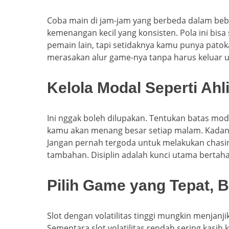
Coba main di jam-jam yang berbeda dalam bebe
kemenangan kecil yang konsisten. Pola ini bis
pemain lain, tapi setidaknya kamu punya patok
merasakan alur game-nya tanpa harus keluar 
Kelola Modal Seperti Ahl
Ini nggak boleh dilupakan. Tentukan batas mod
kamu akan menang besar setiap malam. Kadang m
Jangan pernah tergoda untuk melakukan chasi
tambahan. Disiplin adalah kunci utama bertah
Pilih Game yang Tepat, 
Slot dengan volatilitas tinggi mungkin menjanji
Sementara slot volatilitas rendah sering kasi