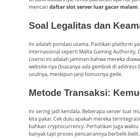
mencari
daftar slot server luar gacor malam
Soal Legalitas dan Keam
Ini adalah pondasi utama. Pastikan platform yan
internasional seperti Malta Gaming Authority
Lisensi ini adalah jaminan bahwa mereka diawa
website-nya (biasanya ada gembok di address bar
usulnya, meskipun janji bonusnya gede.
Metode Transaksi: Kem
Ini sering jadi kendala. Beberapa server lua
kita pakai. Cek dulu apakah mereka terintegrasi
bahkan cryptocurrency. Perhatikan juga waktu
banyak tapi proses pencairannya berbelit-belit.