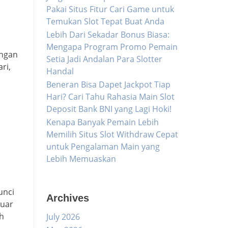
Pakai Situs Fitur Cari Game untuk
Temukan Slot Tepat Buat Anda
Lebih Dari Sekadar Bonus Biasa:
Mengapa Program Promo Pemain
engan
Setia Jadi Andalan Para Slotter
ri,
Handal
Beneran Bisa Dapet Jackpot Tiap
Hari? Cari Tahu Rahasia Main Slot
Deposit Bank BNI yang Lagi Hoki!
Kenapa Banyak Pemain Lebih
Memilih Situs Slot Withdraw Cepat
untuk Pengalaman Main yang
Lebih Memuaskan
unci
Archives
luar
ah
July 2026