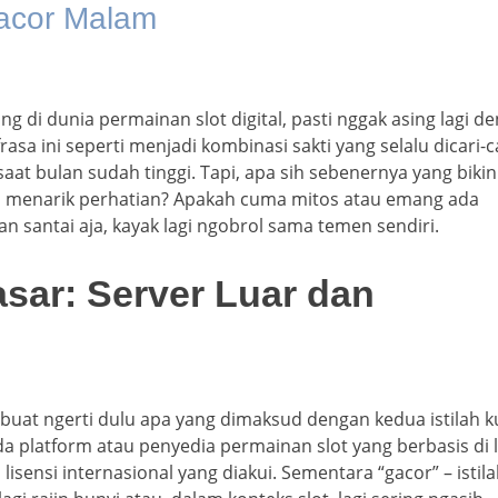
Gacor Malam
di dunia permainan slot digital, pasti nggak asing lagi d
rasa ini seperti menjadi kombinasi sakti yang selalu dicari-ca
aat bulan sudah tinggi. Tapi, apa sih sebenernya yang bikin
tu menarik perhatian? Apakah cuma mitos atau emang ada
an santai aja, kayak lagi ngobrol sama temen sendiri.
ar: Server Luar dan
 buat ngerti dulu apa yang dimaksud dengan kedua istilah k
da platform atau penyedia permainan slot yang berbasis di 
isensi internasional yang diakui. Sementara “gacor” – istil