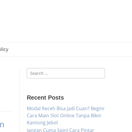
licy
Search
for:
Recent Posts
Modal Receh Bisa Jadi Cuan? Begini
Cara Main Slot Online Tanpa Bikin
Kantong Jebol
in
Jangan Cuma Spin! Cara Pintar