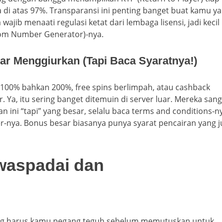
di atas 97%. Transparansi ini penting banget buat kamu y
jib menaati regulasi ketat dari lembaga lisensi, jadi kecil
om Number Generator)-nya.
r Menggiurkan (Tapi Baca Syaratnya!)
100% bahkan 200%, free spins berlimpah, atau cashback
Ya, itu sering banget ditemuin di server luar. Mereka sang
n ini “tapi” yang besar, selalu baca terms and conditions-n
r-nya. Bonus besar biasanya punya syarat pencairan yang 
iwaspadai dan
 yang harus kamu pegang teguh sebelum memutuskan untuk