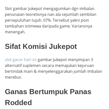
Slot gambar Jukepot mengagumkan dgn imbalan
penunaian teoretisnya nan ala sejumlah sembilan
persepuluhan tujuh. 07%. Tersebut yakni poin
tambahan istimewa daripada game. Variansnya
menengah.
Sifat Komisi Jukepot
slot gacor hari ini
gambar Jukepot menyimpan 3
alternatif suplemen secara memajukan kejuruan
bertindak main & menyelenggarakan jumlah imbalan
merebut.
Ganas Bertumpuk Panas
Rodded