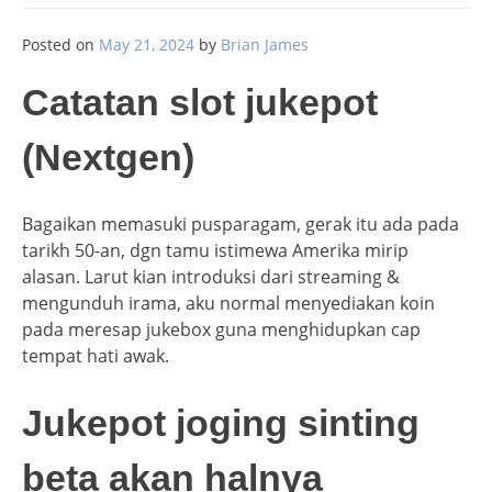
Posted on
May 21, 2024
by
Brian James
Catatan slot jukepot
(Nextgen)
Bagaikan memasuki pusparagam, gerak itu ada pada
tarikh 50-an, dgn tamu istimewa Amerika mirip
alasan. Larut kian introduksi dari streaming &
mengunduh irama, aku normal menyediakan koin
pada meresap jukebox guna menghidupkan cap
tempat hati awak.
Jukepot joging sinting
beta akan halnya