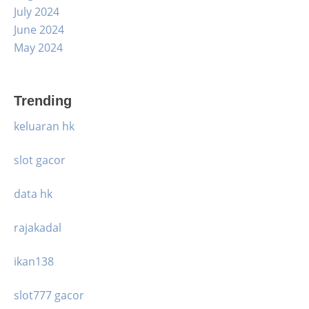
July 2024
June 2024
May 2024
Trending
keluaran hk
slot gacor
data hk
rajakadal
ikan138
slot777 gacor