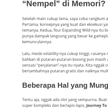
“Nempel” di Memori?
Setelah main cukup lama, saya coba rangkum a
Pertama, konsepnya yang kuat dan eksekusi yan
temanya. Kedua, fitur Expanding Wild-nya itu b
punya dampak langsung yang besar ke gameplay
kemunculannya.
Lalu, meski volatility-nya cukup tinggi, rasanya
bahkan di putaran-putaran kosong pun masih ad
sensasi “perjalanan”-nya itu nyata. Kita nggak
bertambahnya putaran gratis dan naiknya multip
Beberapa Hal yang Mung
Tentu aja, nggak ada slot yang sempurna. Bua
super kompleks dan berlapis-lapis,
Journey To