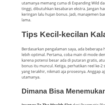
utamanya memang cuma di Expanding Wild dan Fr
tinggi, dibutuhkan kesabaran ekstra. Jangan ha
keringan lalu hujan bonus. Jadi, manajemen ba
lama.
Tips Kecil-kecilan K
Berdasarkan pengalaman saya, ada beberapa ha
lebih optimal. Pertama, coba main di mode dem
karena potensi besar ada di putaran gratis, at
bonus itu muncul. Ketiga, perhatikan reel ke-2
yang terakhir, nikmati aja prosesnya. Anggap a
utamanya.
Dimana Bisa Menemukan 