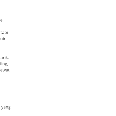
e.
 tapi
guin
arik,
ting,
lewat
s yang