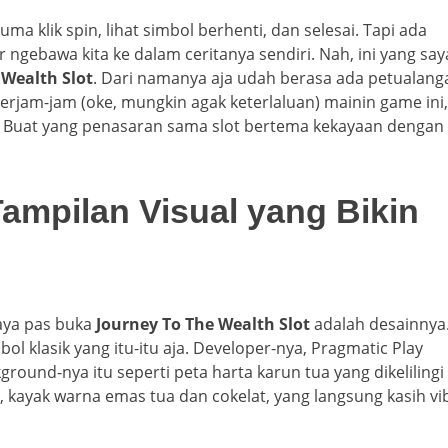
uma klik spin, lihat simbol berhenti, dan selesai. Tapi ada
ngebawa kita ke dalam ceritanya sendiri. Nah, ini yang say
 Wealth Slot
. Dari namanya aja udah berasa ada petualang
rjam-jam (oke, mungkin agak keterlaluan) mainin game ini,
 Buat yang penasaran sama slot bertema kekayaan dengan 
ampilan Visual yang Bikin
aya pas buka
Journey To The Wealth Slot
adalah desainnya.
ol klasik yang itu-itu aja. Developer-nya, Pragmatic Play
round-nya itu seperti peta harta karun tua yang dikelilingi
kayak warna emas tua dan cokelat, yang langsung kasih vi