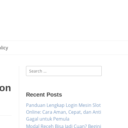
licy
Search
for:
ton
Recent Posts
Panduan Lengkap Login Mesin Slot
Online: Cara Aman, Cepat, dan Anti
Gagal untuk Pemula
Modal Receh Bisa Jadi Cuan? Begini