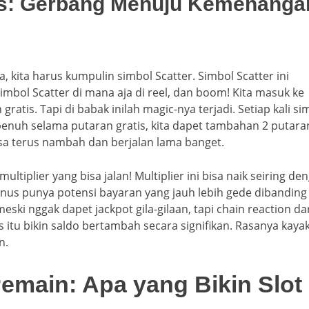
ins: Gerbang Menuju Kemenanga
 kita harus kumpulin simbol Scatter. Simbol Scatter ini
simbol Scatter di mana aja di reel, dan boom! Kita masuk ke
gratis. Tapi di babak inilah magic-nya terjadi. Setiap kali si
penuh selama putaran gratis, kita dapet tambahan 2 putara
 bisa terus nambah dan berjalan lama banget.
ultiplier yang bisa jalan! Multiplier ini bisa naik seiring de
 bonus punya potensi bayaran yang jauh lebih gede dibanding 
eski nggak dapet jackpot gila-gilaan, tapi chain reaction da
s itu bikin saldo bertambah secara signifikan. Rasanya kaya
n.
main: Apa yang Bikin Slot 