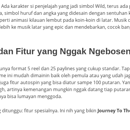
da karakter si penjelajah yang jadi simbol Wild, terus ada 
ja, simbol huruf dan angka yang didesain dengan sentuhan k
eperti animasi kilauan lembut pada koin-koin di latar. Musik 
; lebih ke musik latar yang epic dan mendebarkan, cocok ba
an Fitur yang Nggak Ngebosen
nya format 5 reel dan 25 paylines yang cukup standar. Tap
game ini mudah dimainin baik oleh pemula atau yang udah ja
juga fitur autospin yang bisa diatur sampe 100 putaran. Ya
 high, artinya kemenangan mungkin nggak datang tiap putara
ahnya bisa lumayan menggoda.
ditunggu: fitur spesialnya. Ini nih yang bikin
Journey To Th