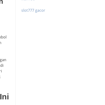
n
slot777 gacor
mbol
n
ngan
di
ri
k
Ini