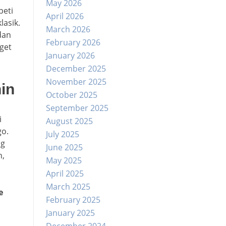
May 2026
peti
April 2026
lasik.
March 2026
dan
February 2026
nget
January 2026
December 2025
November 2025
in
October 2025
September 2025
i
August 2025
go.
July 2025
ng
June 2025
n,
May 2025
April 2025
March 2025
e
February 2025
January 2025