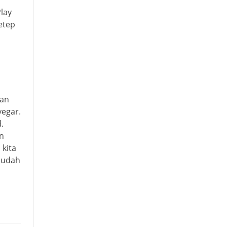
Play
etep
san
yegar.
.
in
 kita
i udah