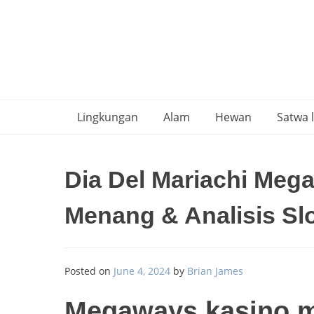
Skip
to
content
Lingkungan
Alam
Hewan
Satwa l
Dia Del Mariachi Meg
Menang & Analisis Slo
Posted on
June 4, 2024
by
Brian James
Megaways kasino m