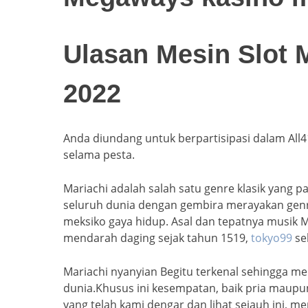
Ulasan Mesin Slot 
2022
Anda diundang untuk berpartisipasi dalam All4
selama pesta.
Mariachi adalah salah satu genre klasik yang p
seluruh dunia dengan gembira merayakan genr
meksiko gaya hidup. Asal dan tepatnya musik Mar
mendarah daging sejak tahun 1519,
tokyo99
se
Mariachi nyanyian Begitu terkenal sehingga me
dunia.Khusus ini kesempatan, baik pria maupun
yang telah kami dengar dan lihat sejauh ini, m