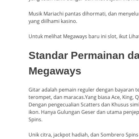
Musik Mariachi pantas dihormati, dan menyeluru
yang diilhami kasino.
Untuk melihat Megaways baru ini slot, ikut Li
Standar Permainan dan
Megaways
Gitar adalah pemain reguler dengan bayaran ter
terompet, dan maracas.Yang biasa Ace, King, Qu
Dengan pengecualian Scatters dan Khusus simb
ikon. Hanya Gulungan Geser dan utama penjepi
Spins.
Unik citra, jackpot hadiah, dan Sombrero Spin