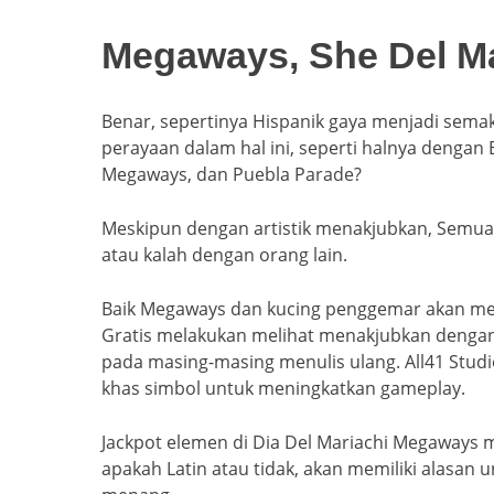
Megaways, She Del Ma
Benar, sepertinya Hispanik gaya menjadi sem
perayaan dalam hal ini, seperti halnya dengan Esq
Megaways, dan Puebla Parade?
Meskipun dengan artistik menakjubkan, Semua 
atau kalah dengan orang lain.
Baik Megaways dan kucing penggemar akan me
Gratis melakukan melihat menakjubkan denga
pada masing-masing menulis ulang. All41 St
khas simbol untuk meningkatkan gameplay.
Jackpot elemen di Dia Del Mariachi Megaways
apakah Latin atau tidak, akan memiliki alasan 