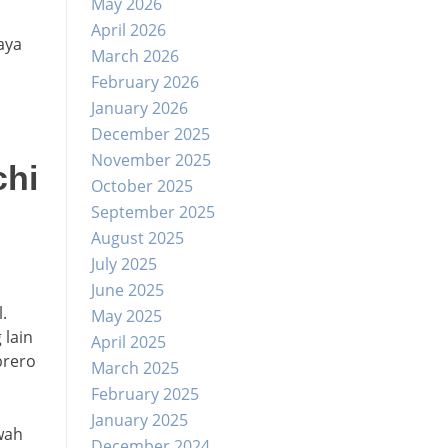
May 2026
April 2026
aya
March 2026
February 2026
January 2026
December 2025
November 2025
chi
October 2025
September 2025
August 2025
July 2025
June 2025
.
May 2025
 lain
April 2025
brero
March 2025
February 2025
January 2025
wah
December 2024