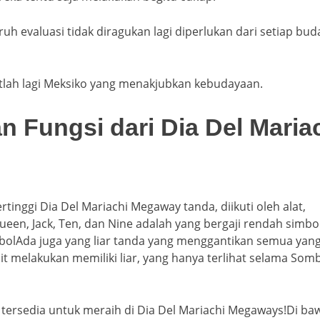
h evaluasi tidak diragukan lagi diperlukan dari setiap bud
hatlah lagi Meksiko yang menakjubkan kebudayaan.
 Fungsi dari Dia Del Maria
tinggi Dia Del Mariachi Megaway tanda, diikuti oleh alat,
een, Jack, Ten, dan Nine adalah yang bergaji rendah simbol
olAda juga yang liar tanda yang menggantikan semua yang
t melakukan memiliki liar, yang hanya terlihat selama Som
s tersedia untuk meraih di Dia Del Mariachi Megaways!Di ba