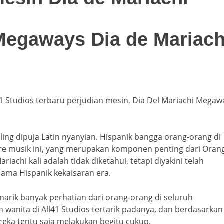
Megaways Dia de Mariach
1 Studios terbaru perjudian mesin, Dia Del Mariachi Megaw
aling dipuja Latin nyanyian. Hispanik bangga orang-orang di
e musik ini, yang merupakan komponen penting dari Oran
iachi kali adalah tidak diketahui, tetapi diyakini telah
lama Hispanik kekaisaran era.
narik banyak perhatian dari orang-orang di seluruh
 wanita di All41 Studios tertarik padanya, dan berdasarkan
ereka tentu saja melakukan begitu cukup.