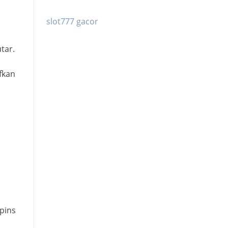
slot777 gacor
tar.
fkan
pins