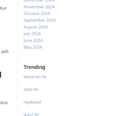
December 2024
November 2024
itur
October 2024
September 2024
August 2024
July 2024
June 2024
May 2024
 jadi
.
Trending
g
keluaran hk
data hk
rajakadal
itus
ikan138