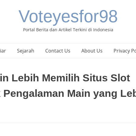
Voteyesfor98
Portal Berita dan Artikel Terkini di Indonesia
iar
Sejarah
Contact Us
About Us
Privacy Po
 Lebih Memilih Situs Slot
k Pengalaman Main yang Le