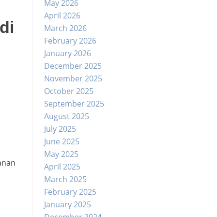
May 2026
April 2026
di
March 2026
February 2026
January 2026
December 2025
November 2025
October 2025
September 2025
August 2025
July 2025
June 2025
May 2025
yanan
April 2025
March 2025
February 2025
January 2025