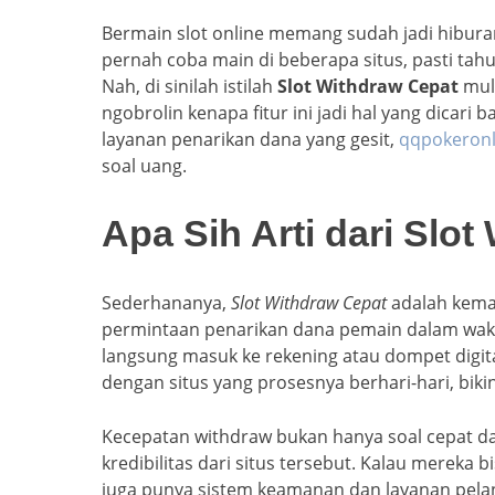
Bermain slot online memang sudah jadi hiburan
pernah coba main di beberapa situs, pasti ta
Nah, di sinilah istilah
Slot Withdraw Cepat
mula
ngobrolin kenapa fitur ini jadi hal yang dicar
layanan penarikan dana yang gesit,
qqpokeronl
soal uang.
Apa Sih Arti dari Slo
Sederhananya,
Slot Withdraw Cepat
adalah kema
permintaan penarikan dana pemain dalam wakt
langsung masuk ke rekening atau dompet digit
dengan situs yang prosesnya berhari-hari, bik
Kecepatan withdraw bukan hanya soal cepat da
kredibilitas dari situs tersebut. Kalau mereka
juga punya sistem keamanan dan layanan pela