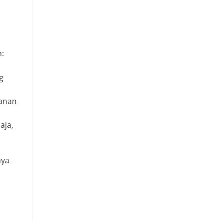
:
g
manan
aja,
aya