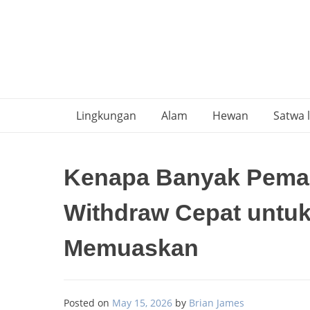
Skip
to
content
Lingkungan
Alam
Hewan
Satwa l
Kenapa Banyak Pemain
Withdraw Cepat untu
Memuaskan
Posted on
May 15, 2026
by
Brian James