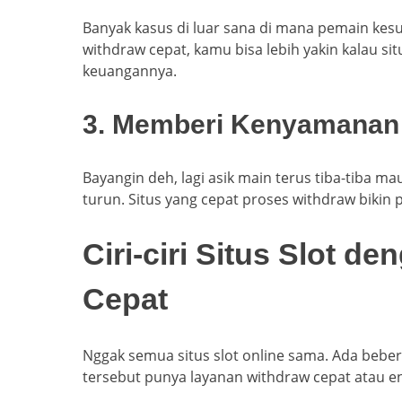
Banyak kasus di luar sana di mana pemain kesu
withdraw cepat, kamu bisa lebih yakin kalau 
keuangannya.
3. Memberi Kenyamanan
Bayangin deh, lagi asik main terus tiba-tiba ma
turun. Situs yang cepat proses withdraw bikin
Ciri-ciri Situs Slot 
Cepat
Nggak semua situs slot online sama. Ada bebe
tersebut punya layanan withdraw cepat atau e