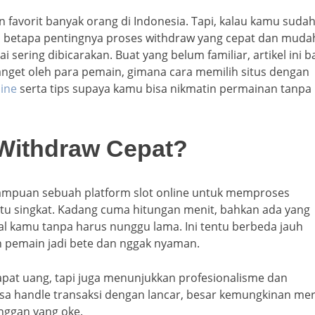
 favorit banyak orang di Indonesia. Tapi, kalau kamu suda
hu betapa pentingnya proses withdraw yang cepat dan muda
i sering dibicarakan. Buat yang belum familiar, artikel ini b
i banget oleh para pemain, gimana cara memilih situs dengan
ine
serta tips supaya kamu bisa nikmatin permainan tanpa 
t Withdraw Cepat?
mpuan sebuah platform slot online untuk memproses
u singkat. Kadang cuma hitungan menit, bahkan ada yang
al kamu tanpa harus nunggu lama. Ini tentu berbeda jauh
in pemain jadi bete dan nggak nyaman.
pat uang, tapi juga menunjukkan profesionalisme dan
 bisa handle transaksi dengan lancar, besar kemungkinan me
nggan yang oke.