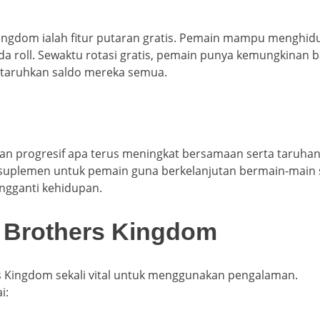
 Kingdom ialah fitur putaran gratis. Pemain mampu menghi
da roll. Sewaktu rotasi gratis, pemain punya kemungkinan b
taruhkan saldo mereka semua.
an progresif apa terus meningkat bersamaan serta taruha
if suplemen untuk pemain guna berkelanjutan bermain-main 
gganti kehidupan.
 Brothers Kingdom
s Kingdom sekali vital untuk menggunakan pengalaman.
i: