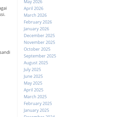
May 2026
agai
April 2026
si.
March 2026
February 2026
January 2026
December 2025
November 2025
October 2025
sandi
September 2025
August 2025
July 2025
June 2025
May 2025
April 2025
March 2025
February 2025
January 2025