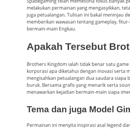
Spadegaming telah memesona fokus banyak pe
melakukan permainan yang mengasyikkan, teta
juga petualangan. Tulisan ini bakal meninjau 
memberikan wawasan tentang gameplay, fitur
bermain-main Engkau.
Apakah Tersebut Bro
Brothers Kingdom ialah tidak benar satu game
korporasi apa diketahui dengan inovasi serta m
mengisahkan petualangan dua saudara siapa b
buruk. Bersama grafis yang menarik serta so
menawarkan kejadian bermain-main siapa imers
Tema dan juga Model Gi
Permainan ini menyita inspirasi asal legend d