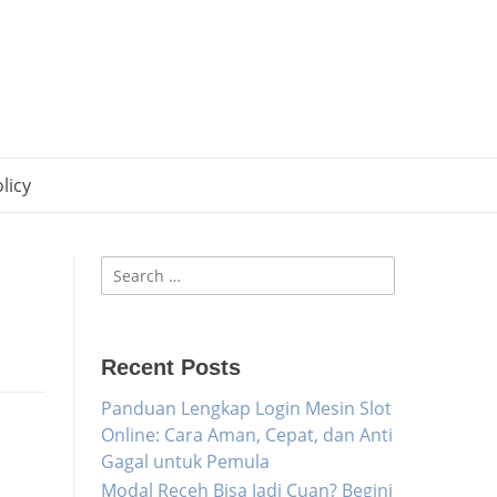
licy
Search
for:
Recent Posts
Panduan Lengkap Login Mesin Slot
Online: Cara Aman, Cepat, dan Anti
Gagal untuk Pemula
Modal Receh Bisa Jadi Cuan? Begini