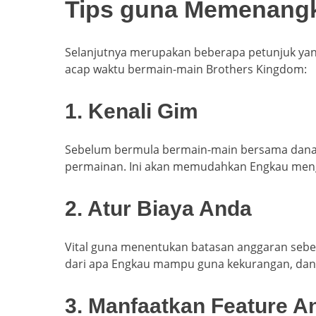
Tips guna Memenang
Selanjutnya merupakan beberapa petunjuk ya
acap waktu bermain-main Brothers Kingdom:
1. Kenali Gim
Sebelum bermula bermain-main bersama dana 
permainan. Ini akan memudahkan Engkau menger
2. Atur Biaya Anda
Vital guna menentukan batasan anggaran seb
dari apa Engkau mampu guna kekurangan, dan 
3. Manfaatkan Feature A