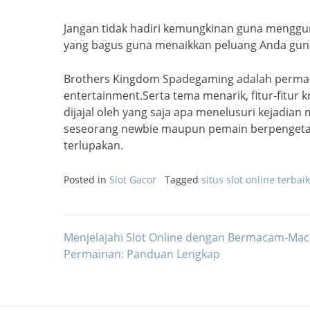
Jangan tidak hadiri kemungkinan guna menggun
yang bagus guna menaikkan peluang Anda g
Brothers Kingdom Spadegaming adalah permain
entertainment.Serta tema menarik, fitur-fitur k
dijajal oleh yang saja apa menelusuri kejadi
seseorang newbie maupun pemain berpengetah
terlupakan.
Posted in
Slot Gacor
Tagged
situs slot online terbaik
Menjelajahi Slot Online dengan Bermacam-Ma
Post
Permainan: Panduan Lengkap
navigation