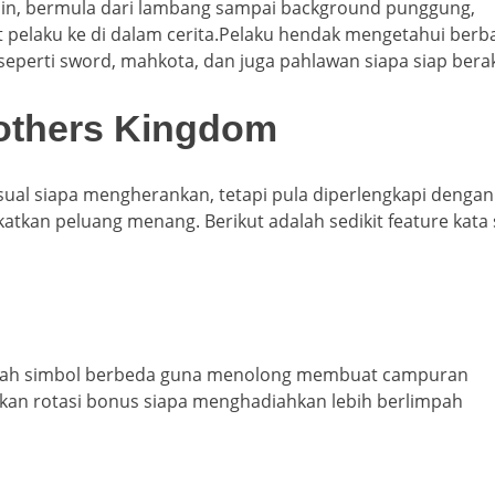
sain, bermula dari lambang sampai background punggung,
t pelaku ke di dalam cerita.Pelaku hendak mengetahui berb
seperti sword, mahkota, dan juga pahlawan siapa siap berak
Brothers Kingdom
al siapa mengherankan, tetapi pula diperlengkapi dengan
an peluang menang. Berikut adalah sedikit feature kata 
ubah simbol berbeda guna menolong membuat campuran
kan rotasi bonus siapa menghadiahkan lebih berlimpah