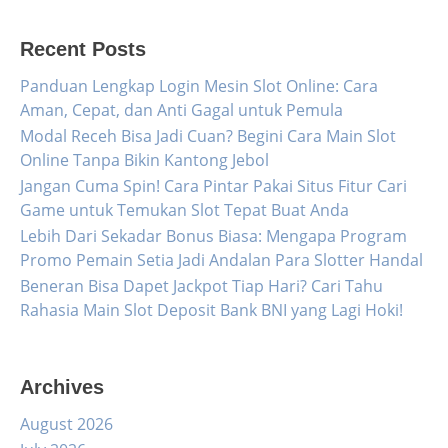
Recent Posts
Panduan Lengkap Login Mesin Slot Online: Cara
Aman, Cepat, dan Anti Gagal untuk Pemula
Modal Receh Bisa Jadi Cuan? Begini Cara Main Slot
Online Tanpa Bikin Kantong Jebol
Jangan Cuma Spin! Cara Pintar Pakai Situs Fitur Cari
Game untuk Temukan Slot Tepat Buat Anda
Lebih Dari Sekadar Bonus Biasa: Mengapa Program
Promo Pemain Setia Jadi Andalan Para Slotter Handal
Beneran Bisa Dapet Jackpot Tiap Hari? Cari Tahu
Rahasia Main Slot Deposit Bank BNI yang Lagi Hoki!
Archives
August 2026