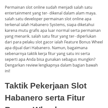
Permainan slot online sudah menjadi salah satu
entertainment yang ter- dikenal dalam alam maya.
salah satu developer permainan slot online apa
terkenal ialah Habanero Systems, siapa diketahui
karena mutu grafis apa luar normal serta permainan
yang menarik. salah satu fitur yang ter- diperlukan
dari para pelaku slot gacor ialah Feature Bonus Wheel
apa dijual dari Habanero. Namun, bagaimana
sebenarnya taktik kerja fitur yang satu ini serta
seperti apa Anda bisa gunakan sebagus mungkin?
Dengarkan review lengkapnya dalam bagian bawah
ini!
Taktik Pekerjaan Slot
Habanero serta Fitur