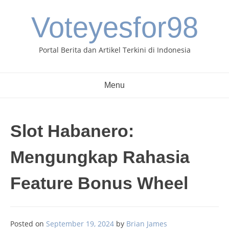
Skip
Voteyesfor98
to
content
Portal Berita dan Artikel Terkini di Indonesia
Menu
Slot Habanero:
Mengungkap Rahasia
Feature Bonus Wheel
Posted on
September 19, 2024
by
Brian James