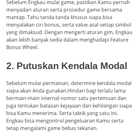
Sebelum Engkau mulai game, pastikan Kamu pernah
menyadari aturan serta prosedur game bersama
mantap. Tahu tanda-tanda khusus siapa bisa
menyalakan ciri bonus, serta value asal setiap simbol
yang dimaksud. Dengan mengerti aturan gim, Engkau
akan lebih banyak sedia dalam menghadapi Feature
Bonus Wheel.
2. Putuskan Kendala Modal
Sebelum mulai permainan, determine kendala modal
siapa akan Anda gunakan.Hindari bagi terlalu lama
bermain-main internal nomor satu pertemuan dan
juga tentukan batasan kejayaan dan kehilangan siapa
bisa Kamu menerima. Serta taktik yang satu ini,
Engkau bisa mengontrol pengeluaran Kamu serta
tetap mengalami game bebas tekanan.