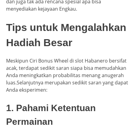
dan juga tak ada rencana spesial apa bisa
menyediakan kejayaan Engkau.
Tips untuk Mengalahkan
Hadiah Besar
Meskipun Ciri Bonus Wheel di slot Habanero bersifat
acak, terdapat sedikit saran siapa bisa memudahkan
Anda meningkatkan probabilitas menang anugerah
luas.Selanjutnya merupakan sedikit saran yang dapat
Anda eksperimen:
1. Pahami Ketentuan
Permainan