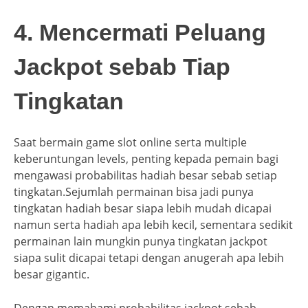
4. Mencermati Peluang
Jackpot sebab Tiap
Tingkatan
Saat bermain game slot online serta multiple
keberuntungan levels, penting kepada pemain bagi
mengawasi probabilitas hadiah besar sebab setiap
tingkatan.Sejumlah permainan bisa jadi punya
tingkatan hadiah besar siapa lebih mudah dicapai
namun serta hadiah apa lebih kecil, sementara sedikit
permainan lain mungkin punya tingkatan jackpot
siapa sulit dicapai tetapi dengan anugerah apa lebih
besar gigantic.