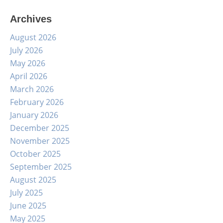
Archives
August 2026
July 2026
May 2026
April 2026
March 2026
February 2026
January 2026
December 2025
November 2025
October 2025
September 2025
August 2025
July 2025
June 2025
May 2025