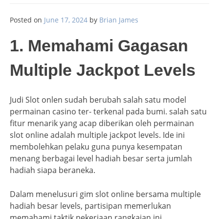
Posted on
June 17, 2024
by
Brian James
1. Memahami Gagasan
Multiple Jackpot Levels
Judi Slot onlen sudah berubah salah satu model
permainan casino ter- terkenal pada bumi. salah satu
fitur menarik yang acap diberikan oleh permainan
slot online adalah multiple jackpot levels. Ide ini
membolehkan pelaku guna punya kesempatan
menang berbagai level hadiah besar serta jumlah
hadiah siapa beraneka.
Dalam menelusuri gim slot online bersama multiple
hadiah besar levels, partisipan memerlukan
memahami taktik pekerjaan rangkaian ini