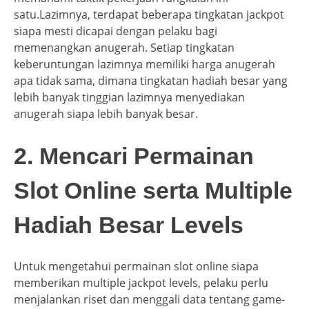
satu.Lazimnya, terdapat beberapa tingkatan jackpot
siapa mesti dicapai dengan pelaku bagi
memenangkan anugerah. Setiap tingkatan
keberuntungan lazimnya memiliki harga anugerah
apa tidak sama, dimana tingkatan hadiah besar yang
lebih banyak tinggian lazimnya menyediakan
anugerah siapa lebih banyak besar.
2. Mencari Permainan
Slot Online serta Multiple
Hadiah Besar Levels
Untuk mengetahui permainan slot online siapa
memberikan multiple jackpot levels, pelaku perlu
menjalankan riset dan menggali data tentang game-