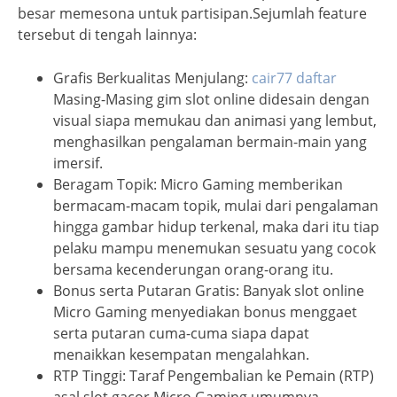
besar memesona untuk partisipan.Sejumlah feature
tersebut di tengah lainnya:
Grafis Berkualitas Menjulang:
cair77 daftar
Masing-Masing gim slot online didesain dengan
visual siapa memukau dan animasi yang lembut,
menghasilkan pengalaman bermain-main yang
imersif.
Beragam Topik: Micro Gaming memberikan
bermacam-macam topik, mulai dari pengalaman
hingga gambar hidup terkenal, maka dari itu tiap
pelaku mampu menemukan sesuatu yang cocok
bersama kecenderungan orang-orang itu.
Bonus serta Putaran Gratis: Banyak slot online
Micro Gaming menyediakan bonus menggaet
serta putaran cuma-cuma siapa dapat
menaikkan kesempatan mengalahkan.
RTP Tinggi: Taraf Pengembalian ke Pemain (RTP)
asal slot gacor Micro Gaming umumnya