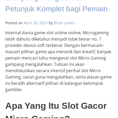
Petunjuk Komplet bagi Pemain
Posted on
April 28, 2025
by
Brian James
Internal dunia game slot online online, Microgaming
telah dahulu diketahui menjadi tidak benar no. 1
provider device soft terkenal. Dengan bermacam-
macam pilihan game apa menarik dan kreatif, banyak
pemain mencari tahu mengenai slot Micro Gaming
gampang mengalahkan. Tulisan ini akan
mendiskusikan secara intensif perihal slot Micro
Gaming, saran guna mengalahkan, serta alasan game
ini beralih alternatif pilihan di kalangan kelompok
gambler.
Apa Yang Itu Slot Gacor