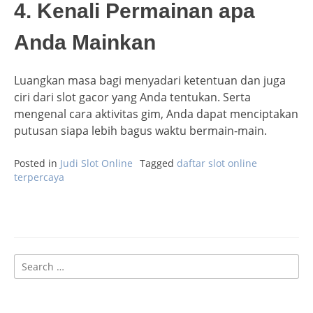
4. Kenali Permainan apa
Anda Mainkan
Luangkan masa bagi menyadari ketentuan dan juga
ciri dari slot gacor yang Anda tentukan. Serta
mengenal cara aktivitas gim, Anda dapat menciptakan
putusan siapa lebih bagus waktu bermain-main.
Posted in
Judi Slot Online
Tagged
daftar slot online
terpercaya
Search
for: