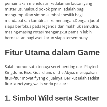
pemain akan menelusuri kedalaman lautan yang
misterius. Maksud pokok gim ini adalah bagi
mengumpulkan simbol-simbol spesifik bagi
mendapatkan kombinasi kemenangan.Dengan judul
siapa berfokus pada legenda dan makhluk samudra,
masing-masing rotasi mengangkut pemain lebih
berdekatan bagi aset karun siapa tersembunyi.
Fitur Utama dalam Game
Salah nomor satu tenaga seret penting dari Playtech
Kingdoms Rise: Guardians of the Abyss merupakan
fitur-fitur inovatif yang dijualnya. Berikut ialah sedikit
fitur kunci yang wajib Anda pelajari:
1. Simbol Wild serta Scatter