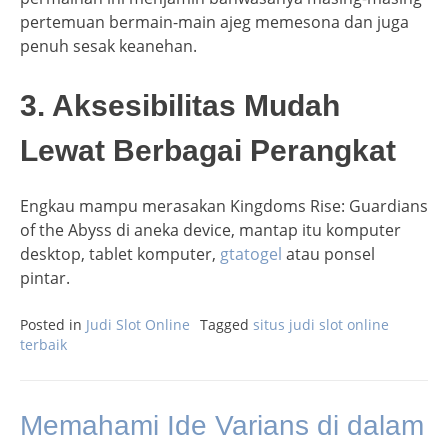
pertemuan bermain-main ajeg memesona dan juga
penuh sesak keanehan.
3. Aksesibilitas Mudah
Lewat Berbagai Perangkat
Engkau mampu merasakan Kingdoms Rise: Guardians
of the Abyss di aneka device, mantap itu komputer
desktop, tablet komputer,
gtatogel
atau ponsel
pintar.
Posted in
Judi Slot Online
Tagged
situs judi slot online
terbaik
Memahami Ide Varians di dalam