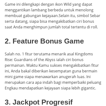
Game ini dilengkapi dengan ikon Wild yang dapat
menggantikan lambang berbeda untuk menolong
membuat gabungan kejayaan.Selain itu, simbol Sebar
serta datang, siapa bisa mengakibatkan ciri bonus
saat Anda menghimpun jumlah total tertentu di roll.
2. Feature Bonus Game
Salah no. 1 fitur terutama menarik asal Kingdoms
Rise: Guardians of the Abyss ialah ciri bonus
permainan. Waktu Kamu sukses mengakibatkan fitur
ini, Anda bakal diberikan kesempatan guna bermain
mini game siapa menawarkan anugerah luas. Ini
merupakan cara apa indah bagi memperbaiki peluang
Engkau mendapatkan kejayaan siapa lebih gigantic.
3. Jackpot Progresif