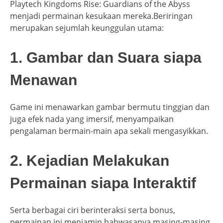
Playtech Kingdoms Rise: Guardians of the Abyss
menjadi permainan kesukaan mereka.Beriringan
merupakan sejumlah keunggulan utama:
1. Gambar dan Suara siapa
Menawan
Game ini menawarkan gambar bermutu tinggian dan
juga efek nada yang imersif, menyampaikan
pengalaman bermain-main apa sekali mengasyikkan.
2. Kejadian Melakukan
Permainan siapa Interaktif
Serta berbagai ciri berinteraksi serta bonus,
permainan ini menjamin bahwasanya masing-masing