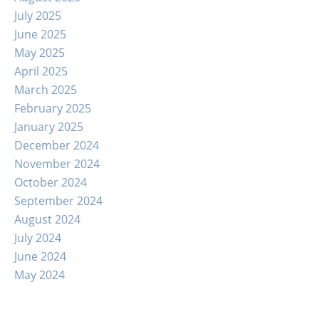
July 2025
June 2025
May 2025
April 2025
March 2025
February 2025
January 2025
December 2024
November 2024
October 2024
September 2024
August 2024
July 2024
June 2024
May 2024