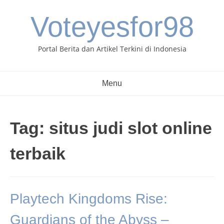
Skip
Voteyesfor98
to
content
Portal Berita dan Artikel Terkini di Indonesia
Menu
Tag:
situs judi slot online
terbaik
Playtech Kingdoms Rise:
Guardians of the Abyss –