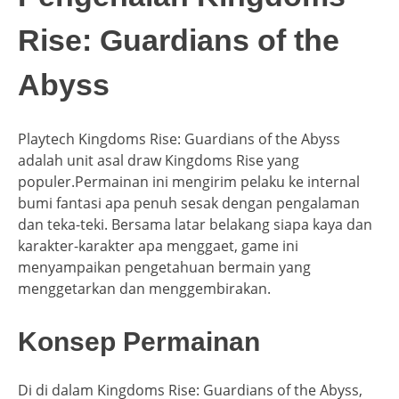
Rise: Guardians of the
Abyss
Playtech Kingdoms Rise: Guardians of the Abyss
adalah unit asal draw Kingdoms Rise yang
populer.Permainan ini mengirim pelaku ke internal
bumi fantasi apa penuh sesak dengan pengalaman
dan teka-teki. Bersama latar belakang siapa kaya dan
karakter-karakter apa menggaet, game ini
menyampaikan pengetahuan bermain yang
menggetarkan dan menggembirakan.
Konsep Permainan
Di di dalam Kingdoms Rise: Guardians of the Abyss,