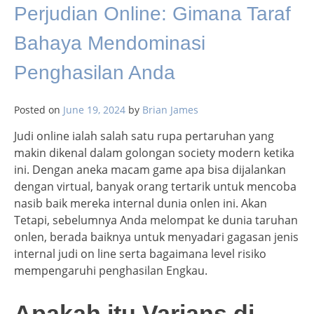
Perjudian Online: Gimana Taraf
Bahaya Mendominasi
Penghasilan Anda
Posted on
June 19, 2024
by
Brian James
Judi online ialah salah satu rupa pertaruhan yang
makin dikenal dalam golongan society modern ketika
ini. Dengan aneka macam game apa bisa dijalankan
dengan virtual, banyak orang tertarik untuk mencoba
nasib baik mereka internal dunia onlen ini. Akan
Tetapi, sebelumnya Anda melompat ke dunia taruhan
onlen, berada baiknya untuk menyadari gagasan jenis
internal judi on line serta bagaimana level risiko
mempengaruhi penghasilan Engkau.
Apakah itu Varians di