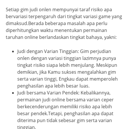
Setiap gim judi onlen mempunyai taraf risiko apa
bervariasi terpengaruh dari tingkat variasi game yang
dimaksud.Berada beberapa masalah apa perlu
diperhitungkan waktu menentukan permainan
taruhan online berlandaskan tingkat bahaya, yakni:
Judi dengan Varian Tinggian: Gim perjudian
onlen dengan variasi tinggian lazimnya punya
tingkat risiko siapa lebih menjulang. Meskipun
demikian, jika Kamu sukses mengalahkan gim
serta varian tinggi, Engkau dapat memperoleh
penghasilan apa lebih besar luas.
Judi bersama Varian Pendek: Kebalikannya,
permainan judi online bersama varian ceper
berkecenderungan memiliki risiko apa lebih
besar pendek.Tetapi, penghasilan apa dapat
diterima pun tidak sebesar gim serta varian
tinggian.