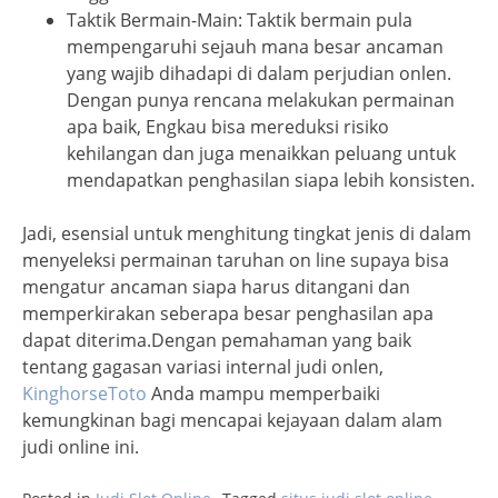
Taktik Bermain-Main: Taktik bermain pula
mempengaruhi sejauh mana besar ancaman
yang wajib dihadapi di dalam perjudian onlen.
Dengan punya rencana melakukan permainan
apa baik, Engkau bisa mereduksi risiko
kehilangan dan juga menaikkan peluang untuk
mendapatkan penghasilan siapa lebih konsisten.
Jadi, esensial untuk menghitung tingkat jenis di dalam
menyeleksi permainan taruhan on line supaya bisa
mengatur ancaman siapa harus ditangani dan
memperkirakan seberapa besar penghasilan apa
dapat diterima.Dengan pemahaman yang baik
tentang gagasan variasi internal judi onlen,
KinghorseToto
Anda mampu memperbaiki
kemungkinan bagi mencapai kejayaan dalam alam
judi online ini.