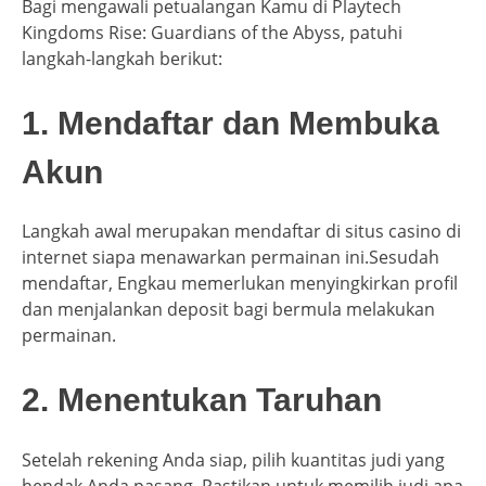
Bagi mengawali petualangan Kamu di Playtech
Kingdoms Rise: Guardians of the Abyss, patuhi
langkah-langkah berikut:
1. Mendaftar dan Membuka
Akun
Langkah awal merupakan mendaftar di situs casino di
internet siapa menawarkan permainan ini.Sesudah
mendaftar, Engkau memerlukan menyingkirkan profil
dan menjalankan deposit bagi bermula melakukan
permainan.
2. Menentukan Taruhan
Setelah rekening Anda siap, pilih kuantitas judi yang
hendak Anda pasang. Pastikan untuk memilih judi apa