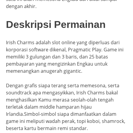
dengan akhir.
Deskripsi Permainan
Irish Charms adalah slot online yang diperluas dari
korporasi software dikenal, Pragmatic Play. Game ini
memiliki 3 gulungan dan 3 baris, dan 25 batas
pembayaran yang mengizinkan Engkau untuk
memenangkan anugerah gigantic.
Dengan grafis siapa terang serta memesona, serta
soundtrack apa mengasyikkan, Irish Charms bakal
menghasilkan Kamu merasa seolah-olah tengah
terletak dalam middle hamparan hijau
Irlandia.Simbol-simbol siapa dimanfaatkan dalam
game ini meliputi wadah perak, topi koboi, shamrock,
beserta kartu bermain remi standar.