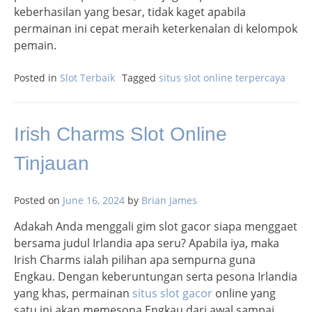
keberhasilan yang besar, tidak kaget apabila
permainan ini cepat meraih keterkenalan di kelompok
pemain.
Posted in
Slot Terbaik
Tagged
situs slot online terpercaya
Irish Charms Slot Online
Tinjauan
Posted on
June 16, 2024
by
Brian James
Adakah Anda menggali gim slot gacor siapa menggaet
bersama judul Irlandia apa seru? Apabila iya, maka
Irish Charms ialah pilihan apa sempurna guna
Engkau. Dengan keberuntungan serta pesona Irlandia
yang khas, permainan
situs slot gacor
online yang
satu ini akan memesona Engkau dari awal sampai