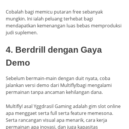
Cobalah bagi memicu putaran free sebanyak
mungkin. Ini ialah peluang terhebat bagi
mendapatkan kemenangan luas bebas memproduksi
judi suplemen.
4. Berdrill dengan Gaya
Demo
Sebelum bermain-main dengan duit nyata, coba
jalankan versi demo dari Multifly!bagi mengalami
permainan tanpa ancaman kehilangan dana.
Multifly! asal Yggdrasil Gaming adalah gim slot online
apa menggaet serta full serta feature memesona.
Serta rancangan visual apa menarik, cara kerja
permainan apa inovasi, dan juga kapasitas