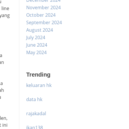
December 2024
u
November 2024
line
October 2024
 yang
September 2024
August 2024
July 2024
June 2024
May 2024
a
an
Trending
pa
keluaran hk
ah
u
data hk
rajakadal
len,
 ini
ikan138