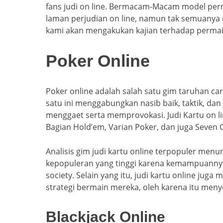
fans judi on line. Bermacam-Macam model perm
laman perjudian on line, namun tak semuanya 
kami akan mengakukan kajian terhadap permaina
Poker Online
Poker online adalah salah satu gim taruhan c
satu ini menggabungkan nasib baik, taktik, da
menggaet serta memprovokasi. Judi Kartu on l
Bagian Hold’em, Varian Poker, dan juga Seven 
Analisis gim judi kartu online terpopuler men
kepopuleran yang tinggi karena kemampuann
society. Selain yang itu, judi kartu online 
strategi bermain mereka, oleh karena itu me
Blackjack Online