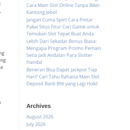
i
Cara Main Slot Online Tanpa Bikin
,
Kantong Jebol
Jangan Cuma Spin! Cara Pintar
Pakai Situs Fitur Cari Game untuk
Temukan Slot Tepat Buat Anda
Lebih Dari Sekadar Bonus Biasa:
Mengapa Program Promo Pemain
ng
Setia Jadi Andalan Para Slotter
ang
Handal
ra
Beneran Bisa Dapet Jackpot Tiap
Hari? Cari Tahu Rahasia Main Slot
Deposit Bank BNI yang Lagi Hoki!
n
Archives
August 2026
July 2026