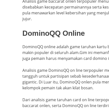
Analisis game baccarat onlen terpopuler menu
disebabkan kecepatan permainannya serta kes
pula menawarkan level kebersihan yang menju
jujur.
DominoQQ Online
DominoQQ online adalah game taruhan kartu b
makin populer di seluruh alam.Gim ini memanf
juga pemain harus menyamakan card domino 
Analisis game DominoQQ on line terpopuler m
tangguh untuk partisipan sebab kesederhanaa
gigantic. Di Luar itu, DominoQQ onlen pula m
kelompok pemain tak akan kilat bosan.
Dari analisis game taruhan card on line terpopul
baccarat onlen, serta DominoQQ on line terdiri d