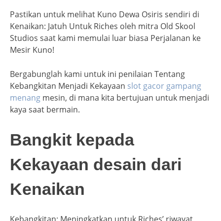
Pastikan untuk melihat Kuno Dewa Osiris sendiri di
Kenaikan: Jatuh Untuk Riches oleh mitra Old Skool
Studios saat kami memulai luar biasa Perjalanan ke
Mesir Kuno!
Bergabunglah kami untuk ini penilaian Tentang
Kebangkitan Menjadi Kekayaan
slot gacor gampang
menang
mesin, di mana kita bertujuan untuk menjadi
kaya saat bermain.
Bangkit kepada
Kekayaan desain dari
Kenaikan
Kebangkitan: Meningkatkan untuk Riches’ riwayat