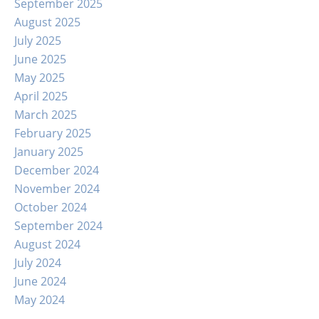
September 2025
August 2025
July 2025
June 2025
May 2025
April 2025
March 2025
February 2025
January 2025
December 2024
November 2024
October 2024
September 2024
August 2024
July 2024
June 2024
May 2024