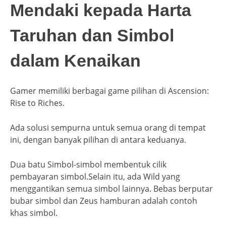
Mendaki kepada Harta
Taruhan dan Simbol
dalam Kenaikan
Gamer memiliki berbagai game pilihan di Ascension:
Rise to Riches.
Ada solusi sempurna untuk semua orang di tempat
ini, dengan banyak pilihan di antara keduanya.
Dua batu Simbol-simbol membentuk cilik
pembayaran simbol.Selain itu, ada Wild yang
menggantikan semua simbol lainnya. Bebas berputar
bubar simbol dan Zeus hamburan adalah contoh
khas simbol.