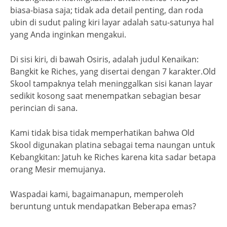
biasa-biasa saja; tidak ada detail penting, dan roda
ubin di sudut paling kiri layar adalah satu-satunya hal
yang Anda inginkan mengakui.
Di sisi kiri, di bawah Osiris, adalah judul Kenaikan:
Bangkit ke Riches, yang disertai dengan 7 karakter.Old
Skool tampaknya telah meninggalkan sisi kanan layar
sedikit kosong saat menempatkan sebagian besar
perincian di sana.
Kami tidak bisa tidak memperhatikan bahwa Old
Skool digunakan platina sebagai tema naungan untuk
Kebangkitan: Jatuh ke Riches karena kita sadar betapa
orang Mesir memujanya.
Waspadai kami, bagaimanapun, memperoleh
beruntung untuk mendapatkan Beberapa emas?