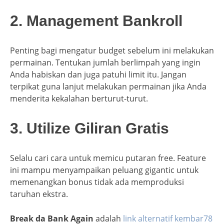
2. Management Bankroll
Penting bagi mengatur budget sebelum ini melakukan
permainan. Tentukan jumlah berlimpah yang ingin
Anda habiskan dan juga patuhi limit itu. Jangan
terpikat guna lanjut melakukan permainan jika Anda
menderita kekalahan berturut-turut.
3. Utilize Giliran Gratis
Selalu cari cara untuk memicu putaran free. Feature
ini mampu menyampaikan peluang gigantic untuk
memenangkan bonus tidak ada memproduksi
taruhan ekstra.
Break da Bank Again
adalah
link alternatif kembar78