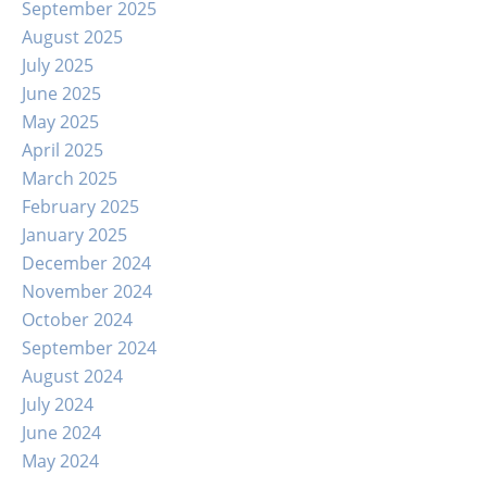
September 2025
August 2025
July 2025
June 2025
May 2025
April 2025
March 2025
February 2025
January 2025
December 2024
November 2024
October 2024
September 2024
August 2024
July 2024
June 2024
May 2024