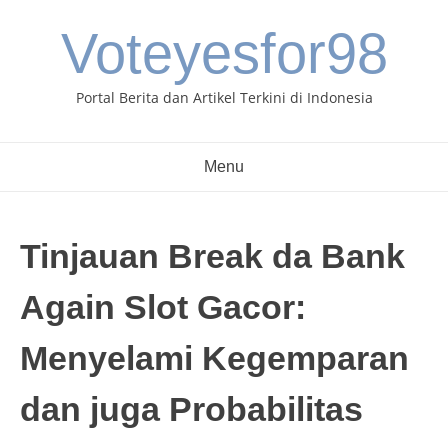
Skip
Voteyesfor98
to
content
Portal Berita dan Artikel Terkini di Indonesia
Menu
Tinjauan Break da Bank
Again Slot Gacor:
Menyelami Kegemparan
dan juga Probabilitas