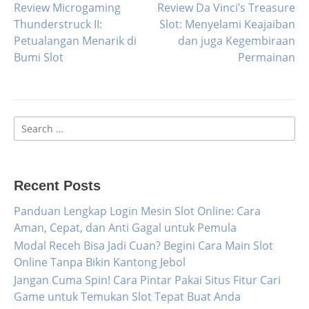
Review Microgaming
Review Da Vinci’s Treasure
Post
Thunderstruck II:
Slot: Menyelami Keajaiban
Petualangan Menarik di
dan juga Kegembiraan
navigation
Bumi Slot
Permainan
Search
for:
Recent Posts
Panduan Lengkap Login Mesin Slot Online: Cara
Aman, Cepat, dan Anti Gagal untuk Pemula
Modal Receh Bisa Jadi Cuan? Begini Cara Main Slot
Online Tanpa Bikin Kantong Jebol
Jangan Cuma Spin! Cara Pintar Pakai Situs Fitur Cari
Game untuk Temukan Slot Tepat Buat Anda