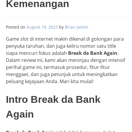
Kemenangan
Posted on
August 18, 2025
by
Brian James
Game slot di internet makin dikenal di golongan para
penyuka taruhan, dan juga keliru nomor satu title
siapa mencuri fokus adalah
Break da Bank Again
.
Dalam review ini, kami akan meninjau dengan intensif
perihal game ini, termasuk prosedur, fitur-fitur
menggaet, dan juga petunjuk untuk meningkatkan
peluang kejayaan Anda. Mari kita mulai!
Intro Break da Bank
Again