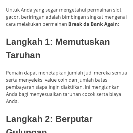
Untuk Anda yang segar mengetahui permainan slot
gacor, beriringan adalah bimbingan singkat mengenai
cara melakukan permainan
Break da Bank Again
:
Langkah 1: Memutuskan
Taruhan
Pemain dapat menetapkan jumlah judi mereka semua
serta menyeleksi value coin dan jumlah batas
pembayaran siapa ingin diaktifkan. Ini mengizinkan
Anda bagi menyesuaikan taruhan cocok serta biaya
Anda.
Langkah 2: Berputar
Gulungan