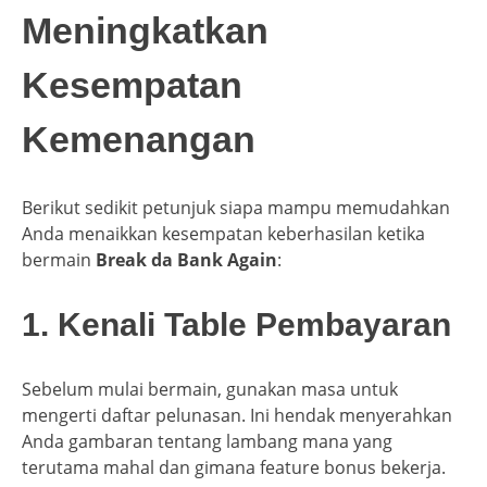
Meningkatkan
Kesempatan
Kemenangan
Berikut sedikit petunjuk siapa mampu memudahkan
Anda menaikkan kesempatan keberhasilan ketika
bermain
Break da Bank Again
:
1. Kenali Table Pembayaran
Sebelum mulai bermain, gunakan masa untuk
mengerti daftar pelunasan. Ini hendak menyerahkan
Anda gambaran tentang lambang mana yang
terutama mahal dan gimana feature bonus bekerja.