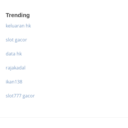
Trending
keluaran hk
slot gacor
data hk
rajakadal
ikan138
slot777 gacor