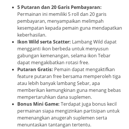
5 Putaran dan 20 Garis Pembayaran:
Permainan ini memiliki 5 roll dan 20 garis
pembayaran, menyampaikan melimpah
kesempatan kepada pemain guna mendapatkan
keberhasilan.
Ikon Wild serta Scatter:
Lambang Wild dapat
mengganti ikon berbeda untuk menyusun
gabungan kemenangan, selama ikon Tebar
dapat mengakibatkan rotasi free.
Putaran Gratis:
Pemain dapat mengaktifkan
feature putaran free bersama memperoleh tiga
atau lebih banyak lambang Sebar, apa
memberikan kemungkinan guna menang bebas
mempertaruhkan dana suplemen.
Bonus Mini Game:
Terdapat juga bonus kecil
permainan siapa mengizinkan partisipan untuk
memenangkan anugerah suplemen serta
menuntaskan tantangan tertentu.