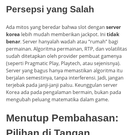
Persepsi yang Salah
Ada mitos yang beredar bahwa slot dengan
server
korea
lebih mudah memberikan jackpot. Ini
tidak
benar
. Server hanyalah wadah atau “rumah” bagi
permainan. Algoritma permainan, RTP, dan volatilitas
sudah ditetapkan oleh provider pembuat gamenya
(seperti Pragmatic Play, Playtech, atau sejenisnya).
Server yang bagus hanya memastikan algoritma itu
berjalan semestinya, tanpa interferensi. Jadi, jangan
terjebak pada janji-janji palsu. Keunggulan server
Korea ada pada pengalaman bermain, bukan pada
mengubah peluang matematika dalam game.
Menutup Pembahasan:
Pilihan di Tangan