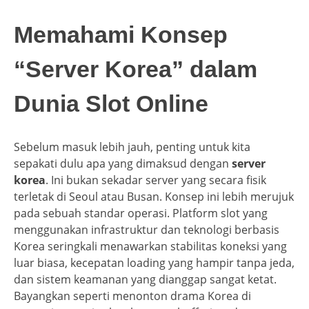
Memahami Konsep
“Server Korea” dalam
Dunia Slot Online
Sebelum masuk lebih jauh, penting untuk kita
sepakati dulu apa yang dimaksud dengan
server
korea
. Ini bukan sekadar server yang secara fisik
terletak di Seoul atau Busan. Konsep ini lebih merujuk
pada sebuah standar operasi. Platform slot yang
menggunakan infrastruktur dan teknologi berbasis
Korea seringkali menawarkan stabilitas koneksi yang
luar biasa, kecepatan loading yang hampir tanpa jeda,
dan sistem keamanan yang dianggap sangat ketat.
Bayangkan seperti menonton drama Korea di