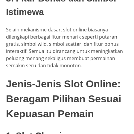
Istimewa
Selain mekanisme dasar, slot online biasanya
dilengkapi berbagai fitur menarik seperti putaran
gratis, simbol wild, simbol scatter, dan fitur bonus
interaktif. Semua itu dirancang untuk meningkatkan
peluang menang sekaligus membuat permainan
semakin seru dan tidak monoton.
Jenis-Jenis Slot Online:
Beragam Pilihan Sesuai
Kepuasan Pemain