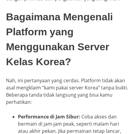
Bagaimana Mengenali
Platform yang
Menggunakan Server
Kelas Korea?
Nah, ini pertanyaan yang cerdas. Platform tidak akan
asal mengklaim “kami pakai server Korea” tanpa bukti.
Beberapa tanda tidak langsung yang bisa kamu
perhatikan:
Performance di Jam Sibur:
Coba akses dan
bermain di jam-jam peak, seperti malam hari
atau akhir pekan. Jika permainan tetap lancar,