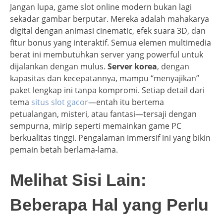
Jangan lupa, game slot online modern bukan lagi
sekadar gambar berputar. Mereka adalah mahakarya
digital dengan animasi cinematic, efek suara 3D, dan
fitur bonus yang interaktif. Semua elemen multimedia
berat ini membutuhkan server yang powerful untuk
dijalankan dengan mulus.
Server korea
, dengan
kapasitas dan kecepatannya, mampu “menyajikan”
paket lengkap ini tanpa kompromi. Setiap detail dari
tema
situs slot gacor
—entah itu bertema
petualangan, misteri, atau fantasi—tersaji dengan
sempurna, mirip seperti memainkan game PC
berkualitas tinggi. Pengalaman immersif ini yang bikin
pemain betah berlama-lama.
Melihat Sisi Lain:
Beberapa Hal yang Perlu