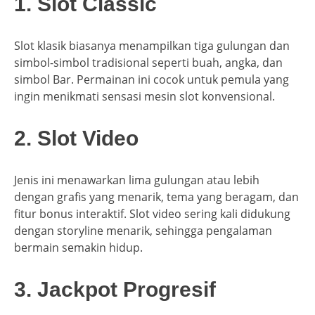
1. Slot Classic
Slot klasik biasanya menampilkan tiga gulungan dan
simbol-simbol tradisional seperti buah, angka, dan
simbol Bar. Permainan ini cocok untuk pemula yang
ingin menikmati sensasi mesin slot konvensional.
2. Slot Video
Jenis ini menawarkan lima gulungan atau lebih
dengan grafis yang menarik, tema yang beragam, dan
fitur bonus interaktif. Slot video sering kali didukung
dengan storyline menarik, sehingga pengalaman
bermain semakin hidup.
3. Jackpot Progresif