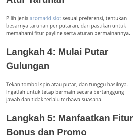
Pilih jenis
aroma4d slot
sesuai preferensi, tentukan
besarnya taruhan per putaran, dan pastikan untuk
memahami fitur payline serta aturan permainannya.
Langkah 4: Mulai Putar
Gulungan
Tekan tombol spin atau putar, dan tunggu hasilnya.
Ingatlah untuk tetap bermain secara bertanggung
jawab dan tidak terlalu terbawa suasana.
Langkah 5: Manfaatkan Fitur
Bonus dan Promo