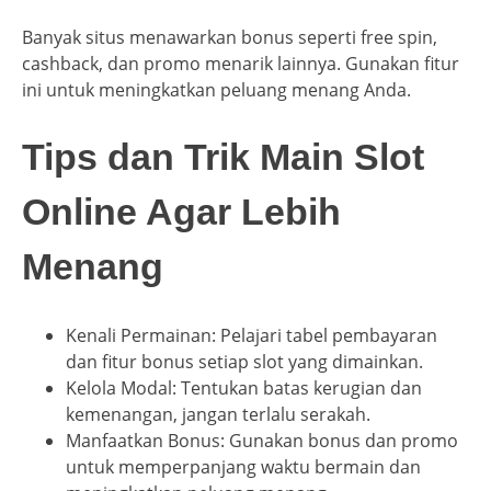
Banyak situs menawarkan bonus seperti free spin,
cashback, dan promo menarik lainnya. Gunakan fitur
ini untuk meningkatkan peluang menang Anda.
Tips dan Trik Main Slot
Online Agar Lebih
Menang
Kenali Permainan: Pelajari tabel pembayaran
dan fitur bonus setiap slot yang dimainkan.
Kelola Modal: Tentukan batas kerugian dan
kemenangan, jangan terlalu serakah.
Manfaatkan Bonus: Gunakan bonus dan promo
untuk memperpanjang waktu bermain dan