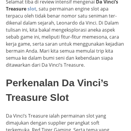
Selamat tiba di review intensif mengenai
Da Vinci’s
Treasure
slot
, satu permainan engine slot apa
terpacu oleh tidak benar nomor satu seniman ter-
dikenal dalam sejarah, Leonardo da Vinci. Di Dalam
tulisan ini, kita bakal mengeksplorasi aneka aspek
sebab game ini, meliputi fitur-fitur memesona, cara
kerja game, serta saran untuk menggunakan kejadian
bermain Anda. Mari kita semua memulai trip kita
semua ke dalam bumi seni dan kebendaan siapa
ditawarkan dari Da Vinci’s Treasure.
Perkenalan Da Vinci’s
Treasure Slot
Da Vinci’s Treasure ialah permainan slot yang
dimajukan dengan supplier perangkat soft
terkemuka, Red Tiger Gaming. Serta tema yang