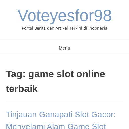
Skip
Voteyesfor98
to
content
Portal Berita dan Artikel Terkini di Indonesia
Menu
Tag:
game slot online
terbaik
Tinjauan Ganapati Slot Gacor:
Menyelami Alam Game Slot