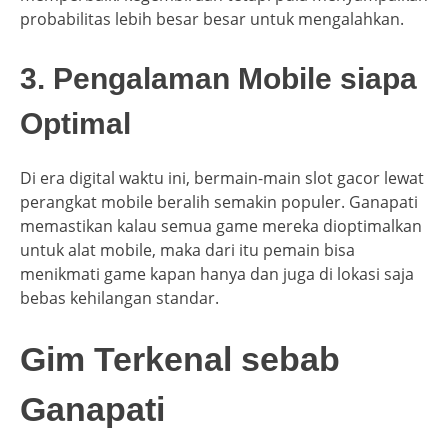
probabilitas lebih besar besar untuk mengalahkan.
3. Pengalaman Mobile siapa
Optimal
Di era digital waktu ini, bermain-main slot gacor lewat
perangkat mobile beralih semakin populer. Ganapati
memastikan kalau semua game mereka dioptimalkan
untuk alat mobile, maka dari itu pemain bisa
menikmati game kapan hanya dan juga di lokasi saja
bebas kehilangan standar.
Gim Terkenal sebab
Ganapati