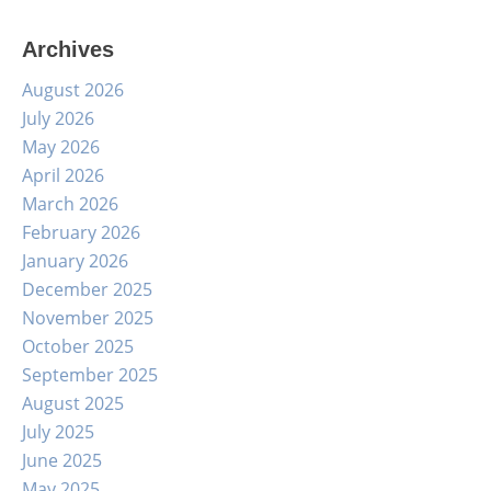
Archives
August 2026
July 2026
May 2026
April 2026
March 2026
February 2026
January 2026
December 2025
November 2025
October 2025
September 2025
August 2025
July 2025
June 2025
May 2025