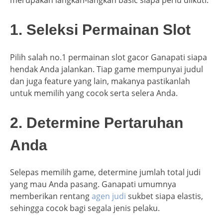
merupakan langkah-langkah basic siapa perlu diikuti:
1. Seleksi Permainan Slot
Pilih salah no.1 permainan slot gacor Ganapati siapa
hendak Anda jalankan. Tiap game mempunyai judul
dan juga feature yang lain, makanya pastikanlah
untuk memilih yang cocok serta selera Anda.
2. Determine Pertaruhan
Anda
Selepas memilih game, determine jumlah total judi
yang mau Anda pasang. Ganapati umumnya
memberikan rentang
agen judi
sukbet siapa elastis,
sehingga cocok bagi segala jenis pelaku.