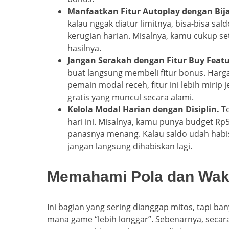
Manfaatkan Fitur Autoplay dengan Bij
kalau nggak diatur limitnya, bisa-bisa sa
kerugian harian. Misalnya, kamu cukup set
hasilnya.
Jangan Serakah dengan Fitur Buy Featur
buat langsung membeli fitur bonus. Harg
pemain modal receh, fitur ini lebih miri
gratis yang muncul secara alami.
Kelola Modal Harian dengan Disiplin.
Te
hari ini. Misalnya, kamu punya budget Rp5
panasnya menang. Kalau saldo udah habis,
jangan langsung dihabiskan lagi.
Memahami Pola dan Wak
Ini bagian yang sering dianggap mitos, tapi 
mana game “lebih longgar”. Sebenarnya, secar