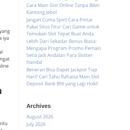
Cara Main Slot Online Tanpa Bikin
Kantong Jebol
Jangan Cuma Spin! Cara Pintar
Pakai Situs Fitur Cari Game untuk
 yang
Temukan Slot Tepat Buat Anda
 iya
Lebih Dari Sekadar Bonus Biasa:
Mengapa Program Promo Pemain
al
Setia Jadi Andalan Para Slotter
angat
Handal
line
Beneran Bisa Dapet Jackpot Tiap
Hari? Cari Tahu Rahasia Main Slot
Deposit Bank BNI yang Lagi Hoki!
n
Archives
August 2026
entu
July 2026