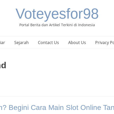
Voteyesfor98
Portal Berita dan Artikel Terkini di Indonesia
iar
Sejarah
Contact Us
About Us
Privacy Po
nd
? Begini Cara Main Slot Online Ta