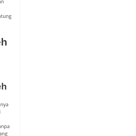
an
ntung
eh
eh
lnya
i
anpa
yang