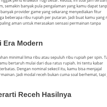
 nggak perlu khawatir rugi besar. Kedua, ini soal jam terban
m, semakin banyak pula pengalaman yang kamu dapat tan
banyak provider game yang sekarang menyediakan fitur
ngga beberapa ribu rupiah per putaran. Jadi buat kamu yang
h paling aman untuk merasakan sensasi permainan tanpa
di Era Modern
han minimal lima ribu atau sepuluh ribu rupiah per spin. T
 bertaruh mulai dari dua ratus rupiah. Ini tentu kabar
rbatas. Dengan nominal sekecil itu, kamu bisa menjajal
rmainan. Jadi modal receh bukan cuma soal berhemat, tapi 
rarti Receh Hasilnya