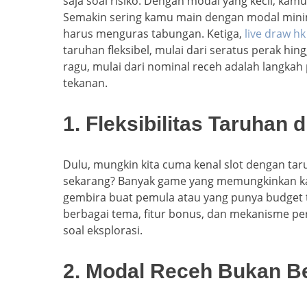
saja soal risiko. Dengan modal yang kecil, kamu
Semakin sering kamu main dengan modal mini
harus menguras tabungan. Ketiga,
live draw hk
taruhan fleksibel, mulai dari seratus perak hi
ragu, mulai dari nominal receh adalah langka
tekanan.
1. Fleksibilitas Taruhan 
Dulu, mungkin kita cuma kenal slot dengan taru
sekarang? Banyak game yang memungkinkan kamu
gembira buat pemula atau yang punya budget te
berbagai tema, fitur bonus, dan mekanisme pe
soal eksplorasi.
2. Modal Receh Bukan Be