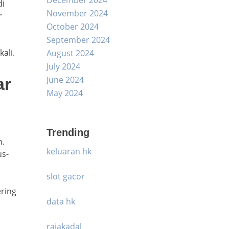
December 2024
di
November 2024
r
October 2024
September 2024
ali.
August 2024
July 2024
June 2024
ar
May 2024
Trending
n.
keluaran hk
us-
slot gacor
ering
data hk
rajakadal