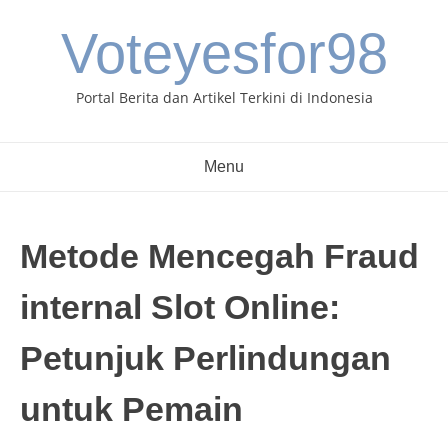
Skip
Voteyesfor98
to
content
Portal Berita dan Artikel Terkini di Indonesia
Menu
Metode Mencegah Fraud
internal Slot Online:
Petunjuk Perlindungan
untuk Pemain