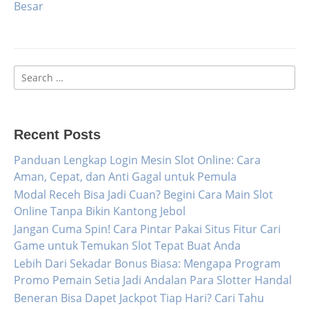
Besar
Search
for:
Recent Posts
Panduan Lengkap Login Mesin Slot Online: Cara
Aman, Cepat, dan Anti Gagal untuk Pemula
Modal Receh Bisa Jadi Cuan? Begini Cara Main Slot
Online Tanpa Bikin Kantong Jebol
Jangan Cuma Spin! Cara Pintar Pakai Situs Fitur Cari
Game untuk Temukan Slot Tepat Buat Anda
Lebih Dari Sekadar Bonus Biasa: Mengapa Program
Promo Pemain Setia Jadi Andalan Para Slotter Handal
Beneran Bisa Dapet Jackpot Tiap Hari? Cari Tahu