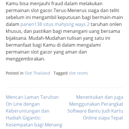
Kamu bisa menjauhi fraud dalam melakukan
permainan slot gacor.Terus-Menerus siaga dan teliti
sebelum ini mengambil keputusan bagi bermain-main
dalam
panen138 situs mahjong ways 2
taruhan onlen
khusus, dan pastikan bagi menangani uang bersama
bijaksana. Mudah-Mudahan tulisan yang satu ini
bermanfaat bagi Kamu di dalam mengalami
permainan slot gacor yang aman dan
menggembirakan.
Posted in
Slot Thailand
Tagged
slot resmi
Mencari Laman Taruhan
Menentukan dan juga
Post
On Line dengan
Menggunakan Perangkat
Keberuntungan dan
Software Bantu Judi Kartu
navigation
Hadiah Gigantic:
Online siapa Tepat
Kesempatan bagi Menang