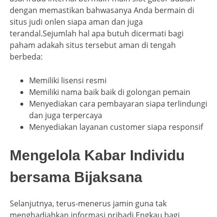
dengan memastikan bahwasanya Anda bermain di
situs judi onlen siapa aman dan juga
terandal.Sejumlah hal apa butuh dicermati bagi
paham adakah situs tersebut aman di tengah
berbeda:
Memiliki lisensi resmi
Memiliki nama baik baik di golongan pemain
Menyediakan cara pembayaran siapa terlindungi
dan juga terpercaya
Menyediakan layanan customer siapa responsif
Mengelola Kabar Individu
bersama Bijaksana
Selanjutnya, terus-menerus jamin guna tak
menghadiahkan informasi pribadi Engkau bagi