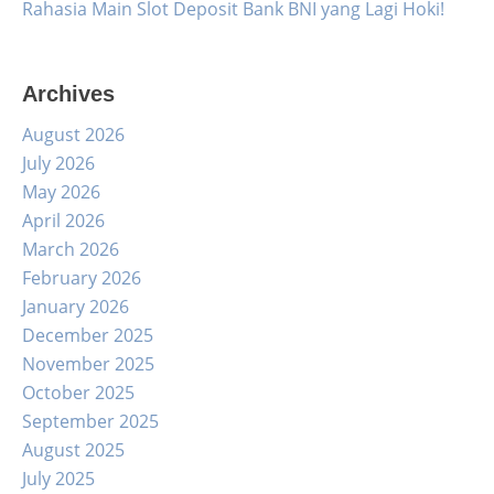
Rahasia Main Slot Deposit Bank BNI yang Lagi Hoki!
Archives
August 2026
July 2026
May 2026
April 2026
March 2026
February 2026
January 2026
December 2025
November 2025
October 2025
September 2025
August 2025
July 2025