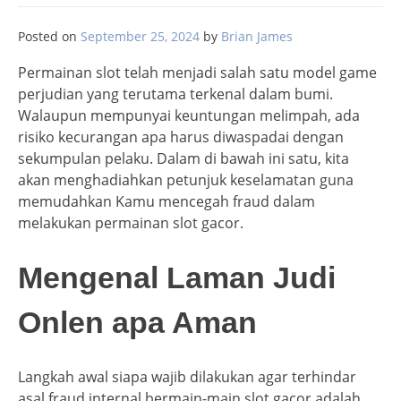
Posted on
September 25, 2024
by
Brian James
Permainan slot telah menjadi salah satu model game
perjudian yang terutama terkenal dalam bumi.
Walaupun mempunyai keuntungan melimpah, ada
risiko kecurangan apa harus diwaspadai dengan
sekumpulan pelaku. Dalam di bawah ini satu, kita
akan menghadiahkan petunjuk keselamatan guna
memudahkan Kamu mencegah fraud dalam
melakukan permainan slot gacor.
Mengenal Laman Judi
Onlen apa Aman
Langkah awal siapa wajib dilakukan agar terhindar
asal fraud internal bermain-main slot gacor adalah