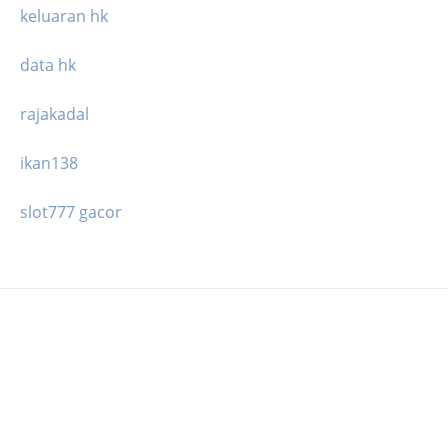
keluaran hk
data hk
rajakadal
ikan138
slot777 gacor