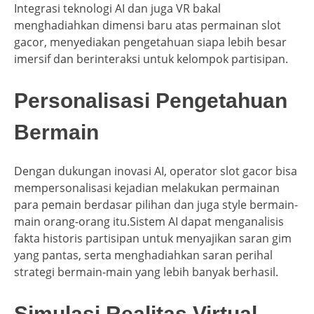
Integrasi teknologi AI dan juga VR bakal
menghadiahkan dimensi baru atas permainan slot
gacor, menyediakan pengetahuan siapa lebih besar
imersif dan berinteraksi untuk kelompok partisipan.
Personalisasi Pengetahuan
Bermain
Dengan dukungan inovasi AI, operator slot gacor bisa
mempersonalisasi kejadian melakukan permainan
para pemain berdasar pilihan dan juga style bermain-
main orang-orang itu.Sistem AI dapat menganalisis
fakta historis partisipan untuk menyajikan saran gim
yang pantas, serta menghadiahkan saran perihal
strategi bermain-main yang lebih banyak berhasil.
Simulasi Realitas Virtual