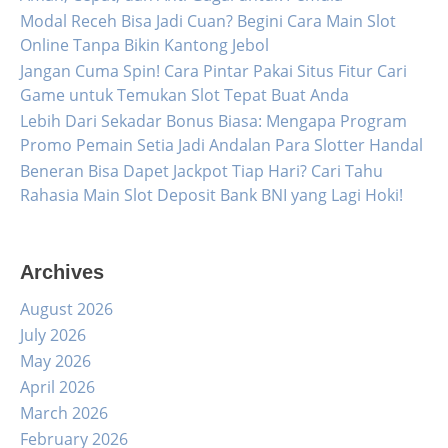
Modal Receh Bisa Jadi Cuan? Begini Cara Main Slot
Online Tanpa Bikin Kantong Jebol
Jangan Cuma Spin! Cara Pintar Pakai Situs Fitur Cari
Game untuk Temukan Slot Tepat Buat Anda
Lebih Dari Sekadar Bonus Biasa: Mengapa Program
Promo Pemain Setia Jadi Andalan Para Slotter Handal
Beneran Bisa Dapet Jackpot Tiap Hari? Cari Tahu
Rahasia Main Slot Deposit Bank BNI yang Lagi Hoki!
Archives
August 2026
July 2026
May 2026
April 2026
March 2026
February 2026