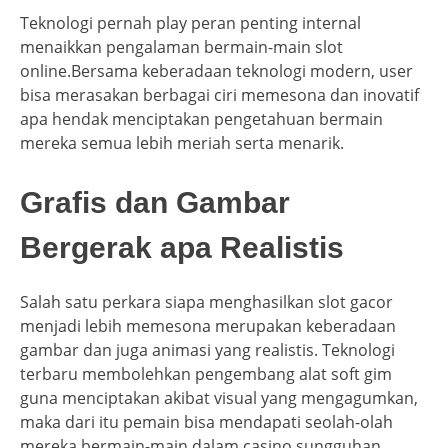
Teknologi pernah play peran penting internal
menaikkan pengalaman bermain-main slot
online.Bersama keberadaan teknologi modern, user
bisa merasakan berbagai ciri memesona dan inovatif
apa hendak menciptakan pengetahuan bermain
mereka semua lebih meriah serta menarik.
Grafis dan Gambar
Bergerak apa Realistis
Salah satu perkara siapa menghasilkan slot gacor
menjadi lebih memesona merupakan keberadaan
gambar dan juga animasi yang realistis. Teknologi
terbaru membolehkan pengembang alat soft gim
guna menciptakan akibat visual yang mengagumkan,
maka dari itu pemain bisa mendapati seolah-olah
mereka bermain-main dalam casino sungguhan.