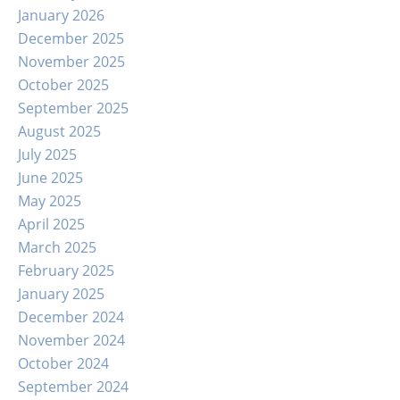
January 2026
December 2025
November 2025
October 2025
September 2025
August 2025
July 2025
June 2025
May 2025
April 2025
March 2025
February 2025
January 2025
December 2024
November 2024
October 2024
September 2024