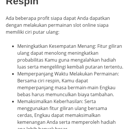
Respin
Ada beberapa profit siapa dapat Anda dapatkan
dengan melakukan permainan slot online siapa
memiliki ciri putar ulang:
Meningkatkan Kesempatan Menang: Fitur giliran
ulang dapat menolong meningkatkan
probabilitas Kamu guna mengalahkan hadiah
luas serta mengelilingi kembali putaran tertentu.
Memperpanjang Waktu Melakukan Permainan:
Bersama ciri respin, Kamu dapat
memperpanjang masa bermain-main Engkau
bebas harus memunculkan biaya tambahan.
Memaksimalkan Keberhasilan: Serta
menggunakan fitur giliran ulang bersama
cerdas, Engkau dapat memaksimalkan
kemenangan Anda serta memperoleh hadiah