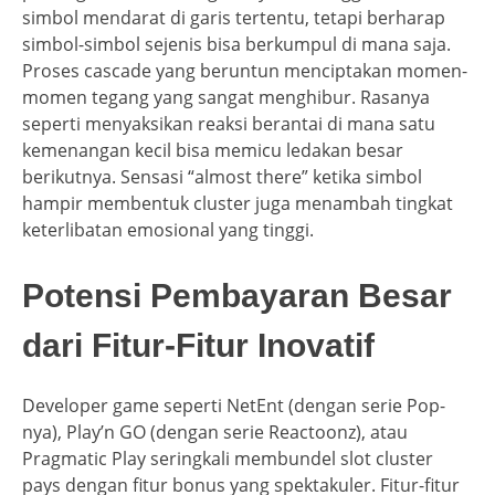
simbol mendarat di garis tertentu, tetapi berharap
simbol-simbol sejenis bisa berkumpul di mana saja.
Proses cascade yang beruntun menciptakan momen-
momen tegang yang sangat menghibur. Rasanya
seperti menyaksikan reaksi berantai di mana satu
kemenangan kecil bisa memicu ledakan besar
berikutnya. Sensasi “almost there” ketika simbol
hampir membentuk cluster juga menambah tingkat
keterlibatan emosional yang tinggi.
Potensi Pembayaran Besar
dari Fitur-Fitur Inovatif
Developer game seperti NetEnt (dengan serie Pop-
nya), Play’n GO (dengan serie Reactoonz), atau
Pragmatic Play seringkali membundel slot cluster
pays dengan fitur bonus yang spektakuler. Fitur-fitur