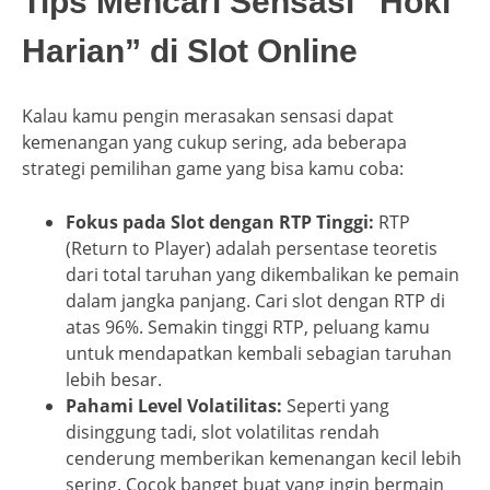
Tips Mencari Sensasi “Hoki
Harian” di Slot Online
Kalau kamu pengin merasakan sensasi dapat
kemenangan yang cukup sering, ada beberapa
strategi pemilihan game yang bisa kamu coba:
Fokus pada Slot dengan RTP Tinggi:
RTP
(Return to Player) adalah persentase teoretis
dari total taruhan yang dikembalikan ke pemain
dalam jangka panjang. Cari slot dengan RTP di
atas 96%. Semakin tinggi RTP, peluang kamu
untuk mendapatkan kembali sebagian taruhan
lebih besar.
Pahami Level Volatilitas:
Seperti yang
disinggung tadi, slot volatilitas rendah
cenderung memberikan kemenangan kecil lebih
sering. Cocok banget buat yang ingin bermain