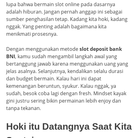
lupa bahwa bermain slot online pada dasarnya
adalah hiburan. Jangan pernah anggap ini sebagai
sumber penghasilan tetap. Kadang kita hoki, kadang
nggak. Yang penting adalah bagaimana kita
menikmati prosesnya.
Dengan menggunakan metode
slot deposit bank
BNI
, kamu sudah mengambil langkah awal yang
bertanggung jawab karena menggunakan uang yang
jelas asalnya. Selanjutnya, kendalikan selalu durasi
dan budget bermain. Kalau hari ini dapat
kemenangan beruntun, syukur. Kalau nggak, ya
sudah, besok coba lagi dengan fresh. Mindset kayak
gini justru sering bikin permainan lebih enjoy dan
tanpa tekanan.
Hoki itu Datangnya Saat Kita