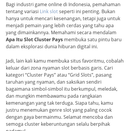
Bagi industri game online di Indonesia, pemahaman
tentang variasi
Link slot
seperti ini penting. Bukan
hanya untuk mencari kesenangan, tetapi juga untuk
menjadi pemain yang lebih cerdas yang tahu apa
yang dimainkannya. Memahami secara mendalam
Apa Itu Slot Cluster Pays
membuka satu pintu baru
dalam eksplorasi dunia hiburan digital ini.
Jadi, lain kali kamu membuka situs favoritmu, cobalah
keluar dari zona nyaman slot berbasis garis. Cari
kategori “Cluster Pays” atau “Grid Slots”, pasang
taruhan yang nyaman, dan saksikan sendiri
bagaimana simbol-simbol itu berkumpul, meledak,
dan mungkin membawamu pada rangkaian
kemenangan yang tak terduga. Siapa tahu, kamu
justru menemukan genre slot yang paling cocok
dengan gaya bermainmu. Selamat mencoba dan
semoga cluster keberuntungan selalu berpihak