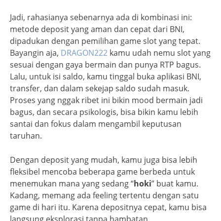
Jadi, rahasianya sebenarnya ada di kombinasi ini:
metode deposit yang aman dan cepat dari BNI,
dipadukan dengan pemilihan game slot yang tepat.
Bayangin aja,
DRAGON222
kamu udah nemu slot yang
sesuai dengan gaya bermain dan punya RTP bagus.
Lalu, untuk isi saldo, kamu tinggal buka aplikasi BNI,
transfer, dan dalam sekejap saldo sudah masuk.
Proses yang nggak ribet ini bikin mood bermain jadi
bagus, dan secara psikologis, bisa bikin kamu lebih
santai dan fokus dalam mengambil keputusan
taruhan.
Dengan deposit yang mudah, kamu juga bisa lebih
fleksibel mencoba beberapa game berbeda untuk
menemukan mana yang sedang “
hoki
” buat kamu.
Kadang, memang ada feeling tertentu dengan satu
game di hari itu. Karena depositnya cepat, kamu bisa
langsung eksplorasi tanpa hambatan.