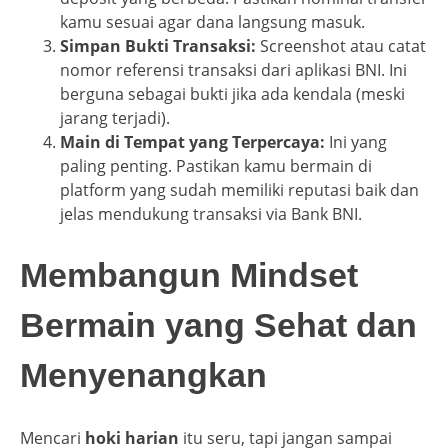
kamu sesuai agar dana langsung masuk.
Simpan Bukti Transaksi:
Screenshot atau catat
nomor referensi transaksi dari aplikasi BNI. Ini
berguna sebagai bukti jika ada kendala (meski
jarang terjadi).
Main di Tempat yang Terpercaya:
Ini yang
paling penting. Pastikan kamu bermain di
platform yang sudah memiliki reputasi baik dan
jelas mendukung transaksi via Bank BNI.
Membangun Mindset
Bermain yang Sehat dan
Menyenangkan
Mencari
hoki harian
itu seru, tapi jangan sampai