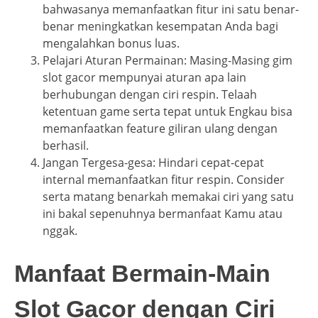
bahwasanya memanfaatkan fitur ini satu benar-
benar meningkatkan kesempatan Anda bagi
mengalahkan bonus luas.
Pelajari Aturan Permainan: Masing-Masing gim
slot gacor mempunyai aturan apa lain
berhubungan dengan ciri respin. Telaah
ketentuan game serta tepat untuk Engkau bisa
memanfaatkan feature giliran ulang dengan
berhasil.
Jangan Tergesa-gesa: Hindari cepat-cepat
internal memanfaatkan fitur respin. Consider
serta matang benarkah memakai ciri yang satu
ini bakal sepenuhnya bermanfaat Kamu atau
nggak.
Manfaat Bermain-Main
Slot Gacor dengan Ciri