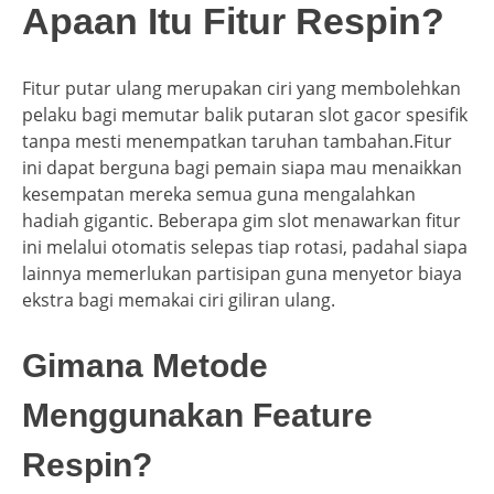
Apaan Itu Fitur Respin?
Fitur putar ulang merupakan ciri yang membolehkan
pelaku bagi memutar balik putaran slot gacor spesifik
tanpa mesti menempatkan taruhan tambahan.Fitur
ini dapat berguna bagi pemain siapa mau menaikkan
kesempatan mereka semua guna mengalahkan
hadiah gigantic. Beberapa gim slot menawarkan fitur
ini melalui otomatis selepas tiap rotasi, padahal siapa
lainnya memerlukan partisipan guna menyetor biaya
ekstra bagi memakai ciri giliran ulang.
Gimana Metode
Menggunakan Feature
Respin?