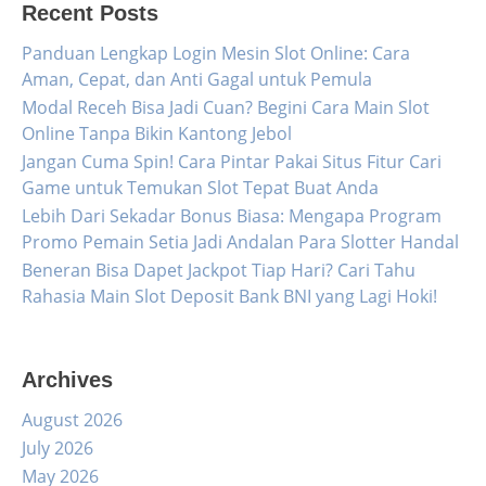
Recent Posts
Panduan Lengkap Login Mesin Slot Online: Cara
Aman, Cepat, dan Anti Gagal untuk Pemula
Modal Receh Bisa Jadi Cuan? Begini Cara Main Slot
Online Tanpa Bikin Kantong Jebol
Jangan Cuma Spin! Cara Pintar Pakai Situs Fitur Cari
Game untuk Temukan Slot Tepat Buat Anda
Lebih Dari Sekadar Bonus Biasa: Mengapa Program
Promo Pemain Setia Jadi Andalan Para Slotter Handal
Beneran Bisa Dapet Jackpot Tiap Hari? Cari Tahu
Rahasia Main Slot Deposit Bank BNI yang Lagi Hoki!
Archives
August 2026
July 2026
May 2026