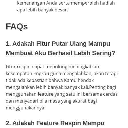
kemenangan Anda serta memperoleh hadiah
apa lebih banyak besar.
FAQs
1. Adakah Fitur Putar Ulang Mampu
Membuat Aku Berhasil Lebih Sering?
Fitur respin dapat menolong meningkatkan
kesempatan Engkau guna mengalahkan, akan tetapi
tidak ada kepastian bahwa Kamu hendak
mengalahkan lebih banyak banyak kali.Penting bagi
menggunakan feature yang satu ini bersama cerdas
dan menyadari bila masa yang akurat bagi
menggunakannya.
2. Adakah Feature Respin Mampu