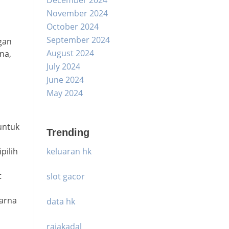
December 2024
November 2024
October 2024
September 2024
gan
August 2024
na,
July 2024
June 2024
May 2024
untuk
Trending
pilih
keluaran hk
t
slot gacor
arna
data hk
rajakadal