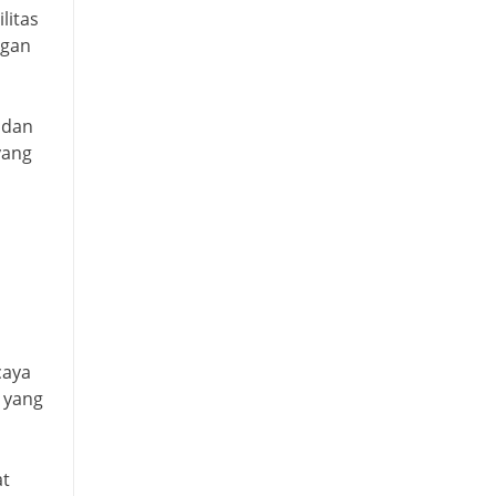
litas
ngan
k dan
yang
caya
 yang
at