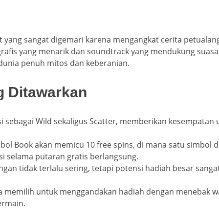
ot yang sangat digemari karena mengangkat cerita petualan
 grafis yang menarik dan soundtrack yang mendukung suasa
dunia penuh mitos dan keberanian.
g Ditawarkan
si sebagai Wild sekaligus Scatter, memberikan kesempatan 
ol Book akan memicu 10 free spins, di mana satu simbol di
i selama putaran gratis berlangsung.
an tidak terlalu sering, tetapi potensi hadiah besar sanga
sa memilih untuk menggandakan hadiah dengan menebak w
ermain.