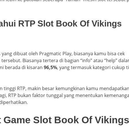
hui RTP Slot Book Of Vikings
 yang dibuat oleh Pragmatic Play, biasanya kamu bisa cek
ersebut. Biasanya tertera di bagian “info” atau “help” dal
ni berada di kisaran
96,5%
, yang termasuk kategori cukup t
kin tinggi RTP, makin besar kemungkinan kamu mendapatka
 lagi, RTP bukan faktor tunggal yang menentukan kemenang
 diperhatikan.
 Game Slot Book Of Viking