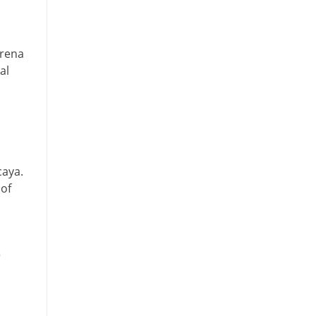
arena
al
caya.
 of