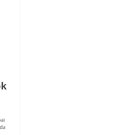
ok
pai
ada