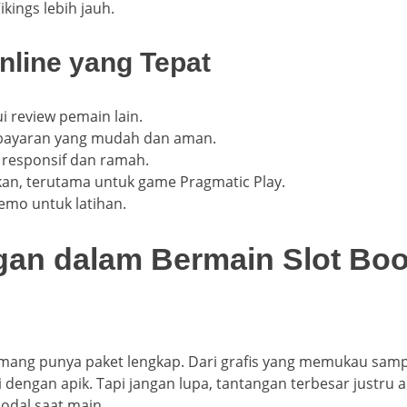
kings lebih jauh.
Online yang Tepat
ui review pemain lain.
bayaran yang mudah dan aman.
 responsif dan ramah.
an, terutama untuk game Pragmatic Play.
emo untuk latihan.
gan dalam Bermain Slot Bo
memang punya paket lengkap. Dari grafis yang memukau sam
i dengan apik. Tapi jangan lupa, tantangan terbesar justru 
dal saat main.