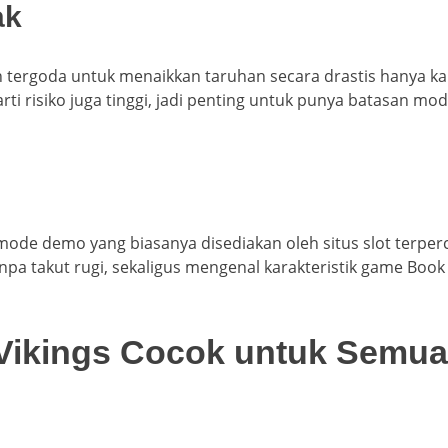
ak
tergoda untuk menaikkan taruhan secara drastis hanya k
rarti risiko juga tinggi, jadi penting untuk punya batasan mod
ode demo yang biasanya disediakan oleh situs slot terper
npa takut rugi, sekaligus mengenal karakteristik game Book
 Vikings Cocok untuk Semua