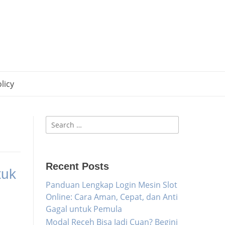
licy
Search
for:
Recent Posts
tuk
Panduan Lengkap Login Mesin Slot
Online: Cara Aman, Cepat, dan Anti
Gagal untuk Pemula
Modal Receh Bisa Jadi Cuan? Begini