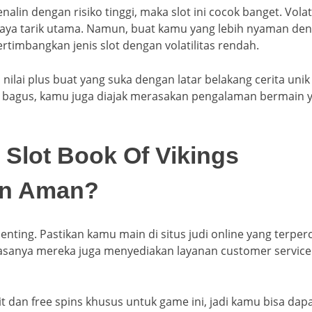
lin dengan risiko tinggi, maka slot ini cocok banget. Volati
daya tarik utama. Namun, buat kamu yang lebih nyaman de
rtimbangkan jenis slot dengan volatilitas rendah.
di nilai plus buat yang suka dengan latar belakang cerita uni
ang bagus, kamu juga diajak merasakan pengalaman bermain 
 Slot Book Of Vikings
an Aman?
enting. Pastikan kamu main di situs judi online yang terper
biasanya mereka juga menyediakan layanan customer service
dan free spins khusus untuk game ini, jadi kamu bisa dap