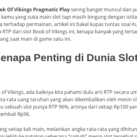
ook Of Vikings Pragmatic Play
sering banget muncul dan ja
kamu yang suka main slot tapi masih bingung dengan istil
terhadap permainan, artikel ini bakal kupas tuntas soal itu
 RTP dari slot Book of Vikings ini, kenapa banyak yang tertar
g saat main di game satu ini.
enapa Penting di Dunia Slo
 of Vikings, ada baiknya kita pahami dulu arti RTP secara 
ata-rata uang taruhan yang akan dikembalikan oleh mesin sl
au sebuah slot punya RTP 96%, artinya dari setiap Rp100 ya
kembali Rp96.
g setiap kali main, melainkan angka rata-rata yang dihitu
ini lebih ke patokan seberapa “ramah” mesin slot tersebut 