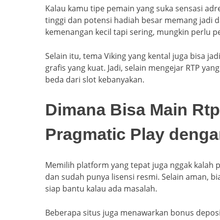
Kalau kamu tipe pemain yang suka sensasi adrena
tinggi dan potensi hadiah besar memang jadi 
kemenangan kecil tapi sering, mungkin perlu pe
Selain itu, tema Viking yang kental juga bisa ja
grafis yang kuat. Jadi, selain mengejar RTP y
beda dari slot kebanyakan.
Dimana Bisa Main Rtp
Pragmatic Play deng
Memilih platform yang tepat juga nggak kalah p
dan sudah punya lisensi resmi. Selain aman, 
siap bantu kalau ada masalah.
Beberapa situs juga menawarkan bonus deposit 