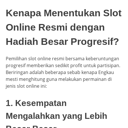
Kenapa Menentukan Slot
Online Resmi dengan
Hadiah Besar Progresif?
Pemilihan slot online resmi bersama keberuntungan
progresif memberikan sedikit profit untuk partisipan.
Beriringan adalah beberapa sebab kenapa Engkau
mesti menghitung guna melakukan permainan di
jenis slot online ini:
1. Kesempatan
Mengalahkan yang Lebih