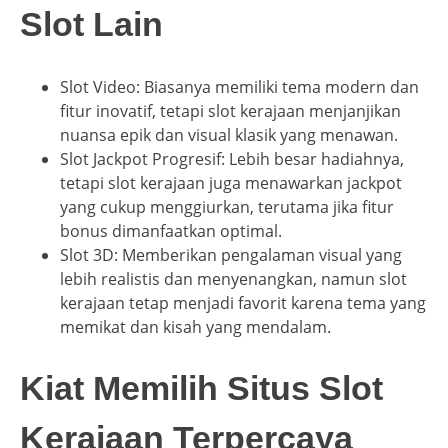
Slot Lain
Slot Video: Biasanya memiliki tema modern dan
fitur inovatif, tetapi slot kerajaan menjanjikan
nuansa epik dan visual klasik yang menawan.
Slot Jackpot Progresif: Lebih besar hadiahnya,
tetapi slot kerajaan juga menawarkan jackpot
yang cukup menggiurkan, terutama jika fitur
bonus dimanfaatkan optimal.
Slot 3D: Memberikan pengalaman visual yang
lebih realistis dan menyenangkan, namun slot
kerajaan tetap menjadi favorit karena tema yang
memikat dan kisah yang mendalam.
Kiat Memilih Situs Slot
Kerajaan Terpercaya