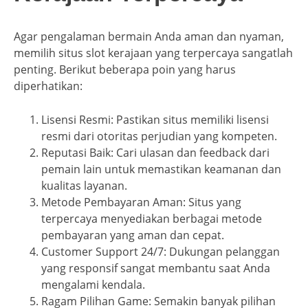
Agar pengalaman bermain Anda aman dan nyaman,
memilih situs slot kerajaan yang terpercaya sangatlah
penting. Berikut beberapa poin yang harus
diperhatikan:
Lisensi Resmi: Pastikan situs memiliki lisensi
resmi dari otoritas perjudian yang kompeten.
Reputasi Baik: Cari ulasan dan feedback dari
pemain lain untuk memastikan keamanan dan
kualitas layanan.
Metode Pembayaran Aman: Situs yang
terpercaya menyediakan berbagai metode
pembayaran yang aman dan cepat.
Customer Support 24/7: Dukungan pelanggan
yang responsif sangat membantu saat Anda
mengalami kendala.
Ragam Pilihan Game: Semakin banyak pilihan