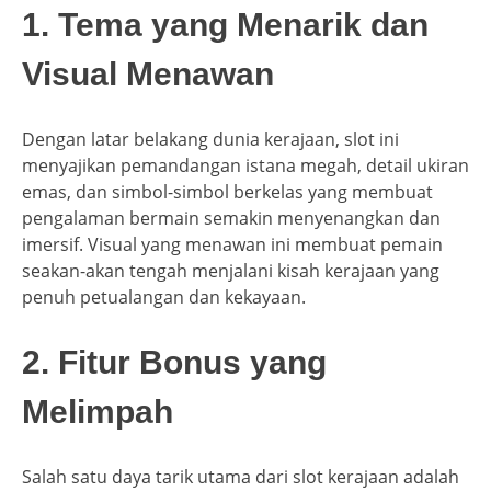
1. Tema yang Menarik dan
Visual Menawan
Dengan latar belakang dunia kerajaan, slot ini
menyajikan pemandangan istana megah, detail ukiran
emas, dan simbol-simbol berkelas yang membuat
pengalaman bermain semakin menyenangkan dan
imersif. Visual yang menawan ini membuat pemain
seakan-akan tengah menjalani kisah kerajaan yang
penuh petualangan dan kekayaan.
2. Fitur Bonus yang
Melimpah
Salah satu daya tarik utama dari slot kerajaan adalah