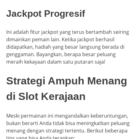
Jackpot Progresif
Ini adalah fitur jackpot yang terus bertambah seiring
dimainkan pemain lain. Ketika jackpot berhasil
didapatkan, hadiah yang besar langsung berada di
genggaman. Bayangkan, berapa besar peluang
meraih kekayaan dalam satu putaran saja!
Strategi Ampuh Menang
di Slot Kerajaan
Meski permainan ini mengandalkan keberuntungan,
bukan berarti Anda tidak bisa meningkatkan peluang
menang dengan strategi tertentu. Berikut beberapa
tips yang bisa Anda terapkan: