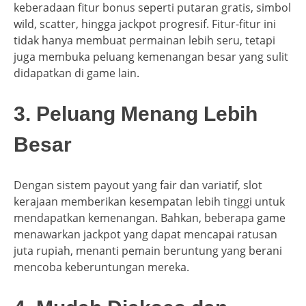
keberadaan fitur bonus seperti putaran gratis, simbol
wild, scatter, hingga jackpot progresif. Fitur-fitur ini
tidak hanya membuat permainan lebih seru, tetapi
juga membuka peluang kemenangan besar yang sulit
didapatkan di game lain.
3. Peluang Menang Lebih
Besar
Dengan sistem payout yang fair dan variatif, slot
kerajaan memberikan kesempatan lebih tinggi untuk
mendapatkan kemenangan. Bahkan, beberapa game
menawarkan jackpot yang dapat mencapai ratusan
juta rupiah, menanti pemain beruntung yang berani
mencoba keberuntungan mereka.