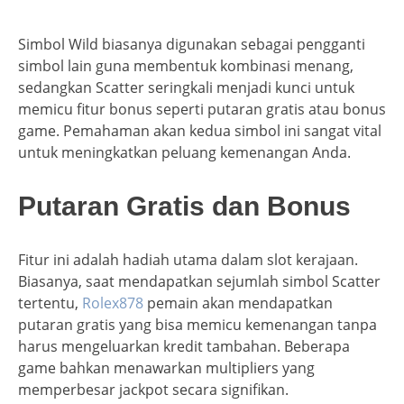
Simbol Wild biasanya digunakan sebagai pengganti
simbol lain guna membentuk kombinasi menang,
sedangkan Scatter seringkali menjadi kunci untuk
memicu fitur bonus seperti putaran gratis atau bonus
game. Pemahaman akan kedua simbol ini sangat vital
untuk meningkatkan peluang kemenangan Anda.
Putaran Gratis dan Bonus
Fitur ini adalah hadiah utama dalam slot kerajaan.
Biasanya, saat mendapatkan sejumlah simbol Scatter
tertentu,
Rolex878
pemain akan mendapatkan
putaran gratis yang bisa memicu kemenangan tanpa
harus mengeluarkan kredit tambahan. Beberapa
game bahkan menawarkan multipliers yang
memperbesar jackpot secara signifikan.