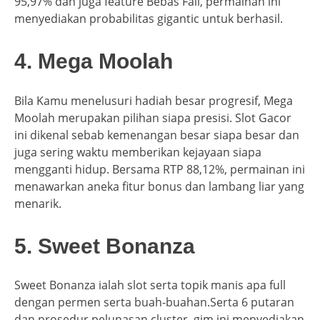
95,97% dan juga feature Bebas Fall, permainan ini
menyediakan probabilitas gigantic untuk berhasil.
4. Mega Moolah
Bila Kamu menelusuri hadiah besar progresif, Mega
Moolah merupakan pilihan siapa presisi. Slot Gacor
ini dikenal sebab kemenangan besar siapa besar dan
juga sering waktu memberikan kejayaan siapa
mengganti hidup. Bersama RTP 88,12%, permainan ini
menawarkan aneka fitur bonus dan lambang liar yang
menarik.
5. Sweet Bonanza
Sweet Bonanza ialah slot serta topik manis apa full
dengan permen serta buah-buahan.Serta 6 putaran
dan prosedur pelunasan cluster, gim ini menyediakan