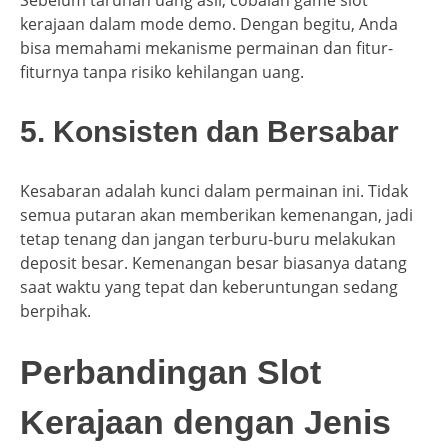
Sebelum taruhan uang asli, cobalah game slot
kerajaan dalam mode demo. Dengan begitu, Anda
bisa memahami mekanisme permainan dan fitur-
fiturnya tanpa risiko kehilangan uang.
5. Konsisten dan Bersabar
Kesabaran adalah kunci dalam permainan ini. Tidak
semua putaran akan memberikan kemenangan, jadi
tetap tenang dan jangan terburu-buru melakukan
deposit besar. Kemenangan besar biasanya datang
saat waktu yang tepat dan keberuntungan sedang
berpihak.
Perbandingan Slot
Kerajaan dengan Jenis