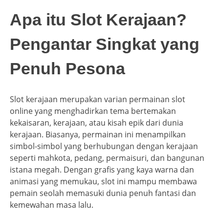
Apa itu Slot Kerajaan?
Pengantar Singkat yang
Penuh Pesona
Slot kerajaan merupakan varian permainan slot
online yang menghadirkan tema bertemakan
kekaisaran, kerajaan, atau kisah epik dari dunia
kerajaan. Biasanya, permainan ini menampilkan
simbol-simbol yang berhubungan dengan kerajaan
seperti mahkota, pedang, permaisuri, dan bangunan
istana megah. Dengan grafis yang kaya warna dan
animasi yang memukau, slot ini mampu membawa
pemain seolah memasuki dunia penuh fantasi dan
kemewahan masa lalu.