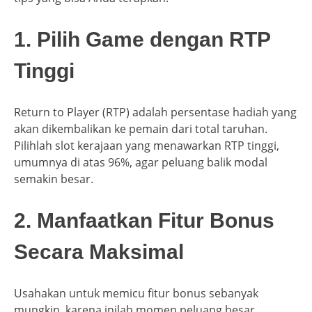
1. Pilih Game dengan RTP
Tinggi
Return to Player (RTP) adalah persentase hadiah yang
akan dikembalikan ke pemain dari total taruhan.
Pilihlah slot kerajaan yang menawarkan RTP tinggi,
umumnya di atas 96%, agar peluang balik modal
semakin besar.
2. Manfaatkan Fitur Bonus
Secara Maksimal
Usahakan untuk memicu fitur bonus sebanyak
mungkin, karena inilah momen peluang besar