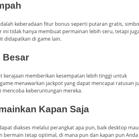
impah
adalah keberadaan fitur bonus seperti putaran gratis, simbo
itur ini tidak hanya membuat permainan lebih seru, tetapi jug
 didapatkan di game lain.
h Besar
lot kerajaan memberikan kesempatan lebih tinggi untuk
ame menawarkan jackpot yang dapat mencapai ratusan j
ni mencoba keberuntungan mereka.
imainkan Kapan Saja
 dapat diakses melalui perangkat apa pun, baik desktop ma
an bermain tetap optimal, di mana pun dan kapan pun Anda