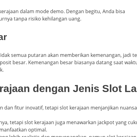
 kerajaan dalam mode demo. Dengan begitu, Anda bisa
nya tanpa risiko kehilangan uang.
ar
 Tidak semua putaran akan memberikan kemenangan, jadi t
posit besar. Kemenangan besar biasanya datang saat wakt
k.
rajaan dengan Jenis Slot La
 dan fitur inovatif, tetapi slot kerajaan menjanjikan nuansa
hnya, tetapi slot kerajaan juga menawarkan jackpot yang cu
imanfaatkan optimal.