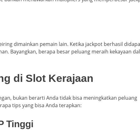
eiring dimainkan pemain lain. Ketika jackpot berhasil didap
man. Bayangkan, berapa besar peluang meraih kekayaan da
g di Slot Kerajaan
gan, bukan berarti Anda tidak bisa meningkatkan peluang
rapa tips yang bisa Anda terapkan:
P Tinggi