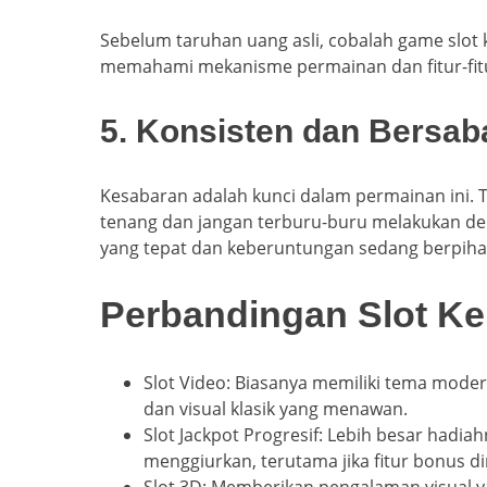
Sebelum taruhan uang asli, cobalah game slot
memahami mekanisme permainan dan fitur-fitur
5. Konsisten dan Bersab
Kesabaran adalah kunci dalam permainan ini.
tenang dan jangan terburu-buru melakukan de
yang tepat dan keberuntungan sedang berpiha
Perbandingan Slot Ke
Slot Video: Biasanya memiliki tema modern
dan visual klasik yang menawan.
Slot Jackpot Progresif: Lebih besar hadia
menggiurkan, terutama jika fitur bonus d