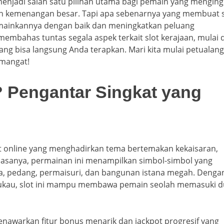
” menjadi salah satu pilihan utama bagi pemain yang mengin
h kemenangan besar. Tapi apa sebenarnya yang membuat s
mainkannya dengan baik dan meningkatkan peluang
membahas tuntas segala aspek terkait slot kerajaan, mulai 
s yang bisa langsung Anda terapkan. Mari kita mulai petualan
emangat!
? Pengantar Singkat yang
t online yang menghadirkan tema bertemakan kekaisaran,
 Biasanya, permainan ini menampilkan simbol-simbol yang
, pedang, permaisuri, dan bangunan istana megah. Denga
mukau, slot ini mampu membawa pemain seolah memasuki d
enawarkan fitur bonus menarik dan jackpot progresif yang