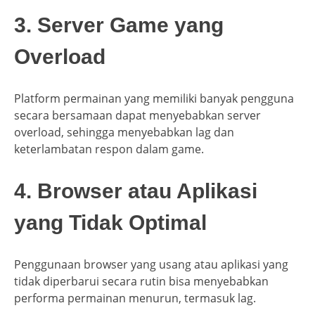
3. Server Game yang
Overload
Platform permainan yang memiliki banyak pengguna
secara bersamaan dapat menyebabkan server
overload, sehingga menyebabkan lag dan
keterlambatan respon dalam game.
4. Browser atau Aplikasi
yang Tidak Optimal
Penggunaan browser yang usang atau aplikasi yang
tidak diperbarui secara rutin bisa menyebabkan
performa permainan menurun, termasuk lag.