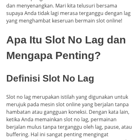
dan menyenangkan. Mari kita telusuri bersama
supaya Anda tidak lagi merasa terganggu dengan lag
yang menghambat keseruan bermain slot online!
Apa Itu Slot No Lag dan
Mengapa Penting?
Definisi Slot No Lag
Slot no lag merupakan istilah yang digunakan untuk
merujuk pada mesin slot online yang berjalan tanpa
hambatan atau gangguan koneksi. Dengan kata lain,
ketika Anda memainkan slot no lag, permainan
berjalan mulus tanpa terganggu oleh lag, pause, atau
buffering. Hal ini sangat penting mengingat