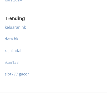
May 2024
Trending
keluaran hk
data hk
rajakadal
ikan138
slot777 gacor