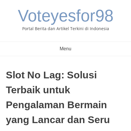
Skip
Voteyesfor98
to
content
Portal Berita dan Artikel Terkini di Indonesia
Menu
Slot No Lag: Solusi
Terbaik untuk
Pengalaman Bermain
yang Lancar dan Seru