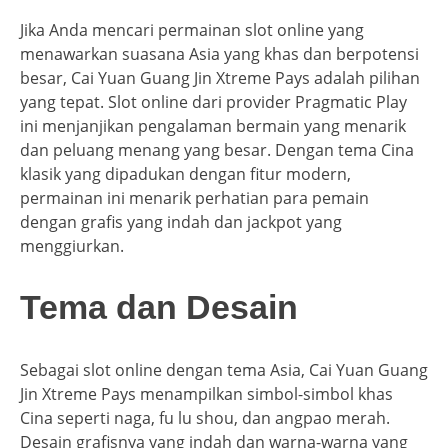
Jika Anda mencari permainan slot online yang
menawarkan suasana Asia yang khas dan berpotensi
besar, Cai Yuan Guang Jin Xtreme Pays adalah pilihan
yang tepat. Slot online dari provider Pragmatic Play
ini menjanjikan pengalaman bermain yang menarik
dan peluang menang yang besar. Dengan tema Cina
klasik yang dipadukan dengan fitur modern,
permainan ini menarik perhatian para pemain
dengan grafis yang indah dan jackpot yang
menggiurkan.
Tema dan Desain
Sebagai slot online dengan tema Asia, Cai Yuan Guang
Jin Xtreme Pays menampilkan simbol-simbol khas
Cina seperti naga, fu lu shou, dan angpao merah.
Desain grafisnya yang indah dan warna-warna yang