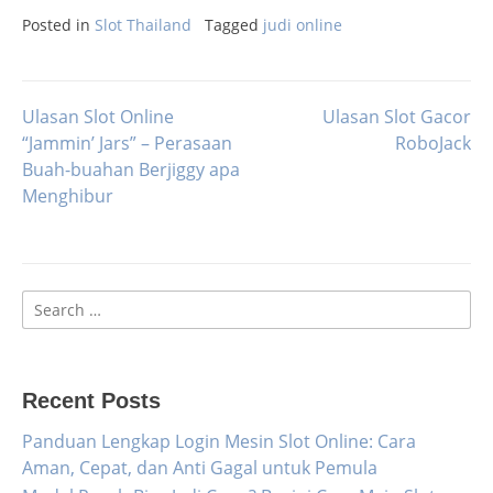
Posted in
Slot Thailand
Tagged
judi online
Ulasan Slot Online
Ulasan Slot Gacor
Post
“Jammin’ Jars” – Perasaan
RoboJack
Buah-buahan Berjiggy apa
navigation
Menghibur
Search
for:
Recent Posts
Panduan Lengkap Login Mesin Slot Online: Cara
Aman, Cepat, dan Anti Gagal untuk Pemula