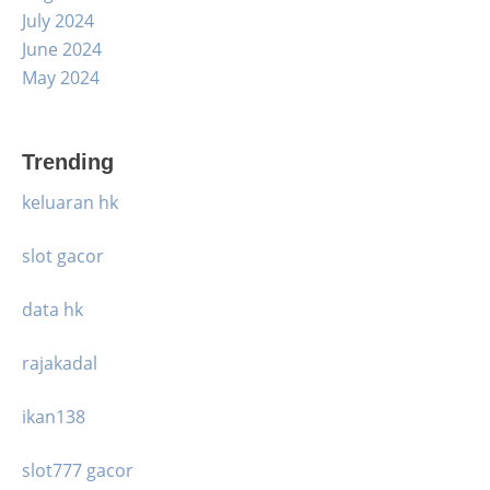
July 2024
June 2024
May 2024
Trending
keluaran hk
slot gacor
data hk
rajakadal
ikan138
slot777 gacor