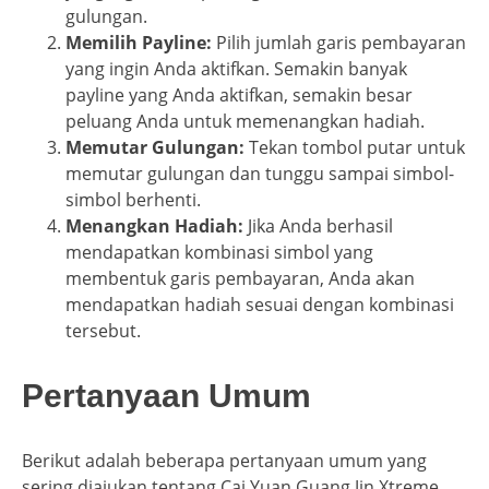
gulungan.
Memilih Payline:
Pilih jumlah garis pembayaran
yang ingin Anda aktifkan. Semakin banyak
payline yang Anda aktifkan, semakin besar
peluang Anda untuk memenangkan hadiah.
Memutar Gulungan:
Tekan tombol putar untuk
memutar gulungan dan tunggu sampai simbol-
simbol berhenti.
Menangkan Hadiah:
Jika Anda berhasil
mendapatkan kombinasi simbol yang
membentuk garis pembayaran, Anda akan
mendapatkan hadiah sesuai dengan kombinasi
tersebut.
Pertanyaan Umum
Berikut adalah beberapa pertanyaan umum yang
sering diajukan tentang Cai Yuan Guang Jin Xtreme