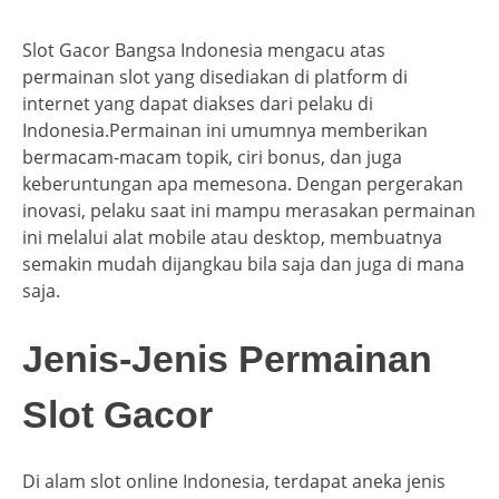
Slot Gacor Bangsa Indonesia mengacu atas
permainan slot yang disediakan di platform di
internet yang dapat diakses dari pelaku di
Indonesia.Permainan ini umumnya memberikan
bermacam-macam topik, ciri bonus, dan juga
keberuntungan apa memesona. Dengan pergerakan
inovasi, pelaku saat ini mampu merasakan permainan
ini melalui alat mobile atau desktop, membuatnya
semakin mudah dijangkau bila saja dan juga di mana
saja.
Jenis-Jenis Permainan
Slot Gacor
Di alam slot online Indonesia, terdapat aneka jenis