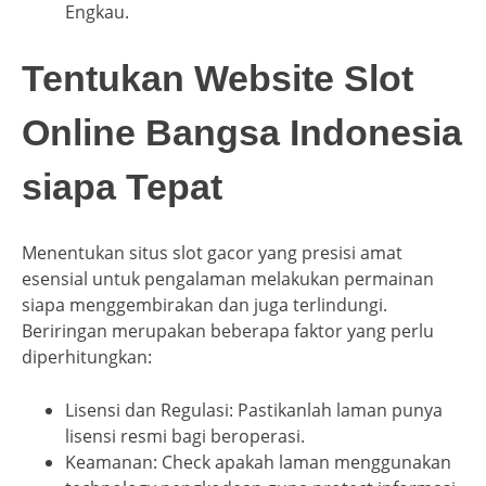
Engkau.
Tentukan Website Slot
Online Bangsa Indonesia
siapa Tepat
Menentukan situs slot gacor yang presisi amat
esensial untuk pengalaman melakukan permainan
siapa menggembirakan dan juga terlindungi.
Beriringan merupakan beberapa faktor yang perlu
diperhitungkan:
Lisensi dan Regulasi: Pastikanlah laman punya
lisensi resmi bagi beroperasi.
Keamanan: Check apakah laman menggunakan