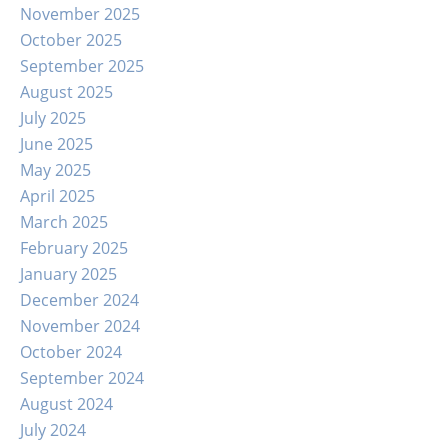
November 2025
October 2025
September 2025
August 2025
July 2025
June 2025
May 2025
April 2025
March 2025
February 2025
January 2025
December 2024
November 2024
October 2024
September 2024
August 2024
July 2024