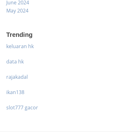
June 2024
May 2024
Trending
keluaran hk
data hk
rajakadal
ikan138
slot777 gacor