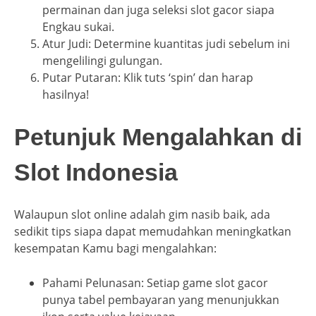
permainan dan juga seleksi slot gacor siapa
Engkau sukai.
Atur Judi: Determine kuantitas judi sebelum ini
mengelilingi gulungan.
Putar Putaran: Klik tuts ‘spin’ dan harap
hasilnya!
Petunjuk Mengalahkan di
Slot Indonesia
Walaupun slot online adalah gim nasib baik, ada
sedikit tips siapa dapat memudahkan meningkatkan
kesempatan Kamu bagi mengalahkan:
Pahami Pelunasan: Setiap game slot gacor
punya tabel pembayaran yang menunjukkan