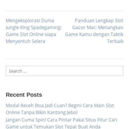
Mengeksplorasi Dunia
Panduan Lengkap Slot
Post
Jungle King Spadegaming:
Gacor Mac: Menangkan
Game Slot Online siapa
Game Kamu dengan Taktik
navigation
Menyentuh Selera
Terbaik
Search
for:
Recent Posts
Modal Receh Bisa Jadi Cuan? Begini Cara Main Slot
Online Tanpa Bikin Kantong Jebol
Jangan Cuma Spin! Cara Pintar Pakai Situs Fitur Cari
Game untuk Temukan Slot Tepat Buat Anda