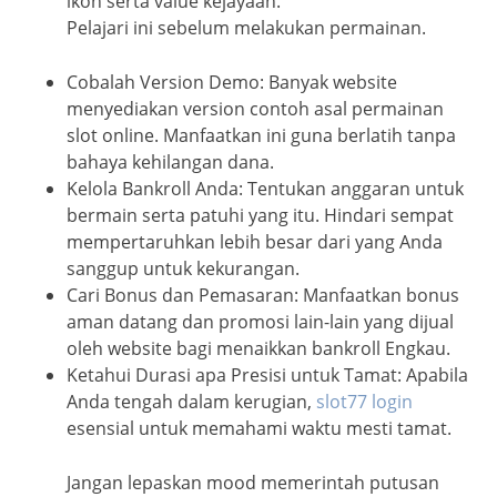
ikon serta value kejayaan.
Pelajari ini sebelum melakukan permainan.
Cobalah Version Demo: Banyak website
menyediakan version contoh asal permainan
slot online. Manfaatkan ini guna berlatih tanpa
bahaya kehilangan dana.
Kelola Bankroll Anda: Tentukan anggaran untuk
bermain serta patuhi yang itu. Hindari sempat
mempertaruhkan lebih besar dari yang Anda
sanggup untuk kekurangan.
Cari Bonus dan Pemasaran: Manfaatkan bonus
aman datang dan promosi lain-lain yang dijual
oleh website bagi menaikkan bankroll Engkau.
Ketahui Durasi apa Presisi untuk Tamat: Apabila
Anda tengah dalam kerugian,
slot77 login
esensial untuk memahami waktu mesti tamat.
Jangan lepaskan mood memerintah putusan