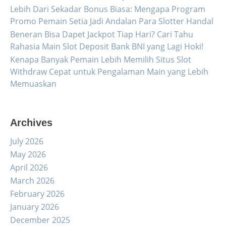
Lebih Dari Sekadar Bonus Biasa: Mengapa Program
Promo Pemain Setia Jadi Andalan Para Slotter Handal
Beneran Bisa Dapet Jackpot Tiap Hari? Cari Tahu
Rahasia Main Slot Deposit Bank BNI yang Lagi Hoki!
Kenapa Banyak Pemain Lebih Memilih Situs Slot
Withdraw Cepat untuk Pengalaman Main yang Lebih
Memuaskan
Archives
July 2026
May 2026
April 2026
March 2026
February 2026
January 2026
December 2025