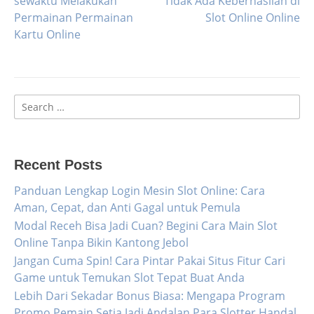
sewaktu Melakukan
Tidak Ada Keberhasilan di
navigation
Permainan Permainan
Slot Online Online
Kartu Online
Search
for:
Recent Posts
Panduan Lengkap Login Mesin Slot Online: Cara
Aman, Cepat, dan Anti Gagal untuk Pemula
Modal Receh Bisa Jadi Cuan? Begini Cara Main Slot
Online Tanpa Bikin Kantong Jebol
Jangan Cuma Spin! Cara Pintar Pakai Situs Fitur Cari
Game untuk Temukan Slot Tepat Buat Anda
Lebih Dari Sekadar Bonus Biasa: Mengapa Program
Promo Pemain Setia Jadi Andalan Para Slotter Handal