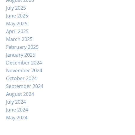
August 2025
July 2025
June 2025
May 2025
April 2025
March 2025
February 2025
January 2025
December 2024
November 2024
October 2024
September 2024
August 2024
July 2024
June 2024
May 2024