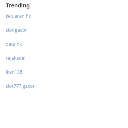
Trending
keluaran hk
slot gacor
data hk
rajakadal
ikan138
slot777 gacor