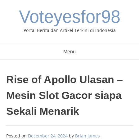
Skip
Voteyesfor98
to
content
Portal Berita dan Artikel Terkini di Indonesia
Menu
Rise of Apollo Ulasan –
Mesin Slot Gacor siapa
Sekali Menarik
Posted on
December 24, 2024
by
Brian James