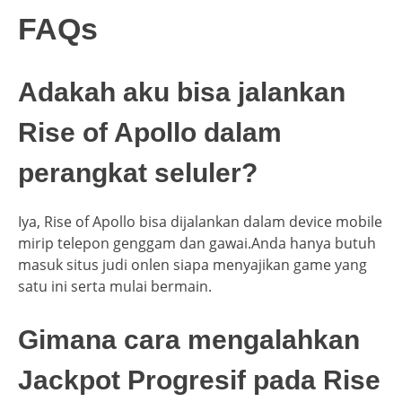
FAQs
Adakah aku bisa jalankan
Rise of Apollo dalam
perangkat seluler?
Iya, Rise of Apollo bisa dijalankan dalam device mobile
mirip telepon genggam dan gawai.Anda hanya butuh
masuk situs judi onlen siapa menyajikan game yang
satu ini serta mulai bermain.
Gimana cara mengalahkan
Jackpot Progresif pada Rise