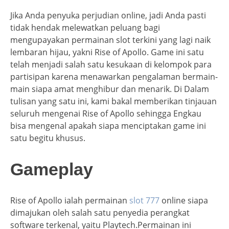
Jika Anda penyuka perjudian online, jadi Anda pasti
tidak hendak melewatkan peluang bagi
mengupayakan permainan slot terkini yang lagi naik
lembaran hijau, yakni Rise of Apollo. Game ini satu
telah menjadi salah satu kesukaan di kelompok para
partisipan karena menawarkan pengalaman bermain-
main siapa amat menghibur dan menarik. Di Dalam
tulisan yang satu ini, kami bakal memberikan tinjauan
seluruh mengenai Rise of Apollo sehingga Engkau
bisa mengenal apakah siapa menciptakan game ini
satu begitu khusus.
Gameplay
Rise of Apollo ialah permainan
slot 777
online siapa
dimajukan oleh salah satu penyedia perangkat
software terkenal, yaitu Playtech.Permainan ini