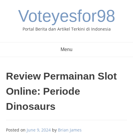
Skip
Voteyesfor98
to
content
Portal Berita dan Artikel Terkini di Indonesia
Menu
Review Permainan Slot
Online: Periode
Dinosaurs
Posted on
June 9, 2024
by
Brian James