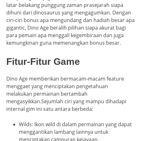
latar belakang punggung zaman prasejarah siapa
dihuni dari dinosaurus yang mengagumkan. Dengan
ciri-ciri bonus apa mengundang dan hadiah besar apa
gigantic, Dino Age beralih pilihan siapa akurat bagi
para pemain apa menggali kegembiraan dan juga
kemungkinan guna memenangkan bonus besar.
Fitur-Fitur Game
Dino Age memberikan bermacam-macam feature
menggaet yang menciptakan pengetahuan
melakukan permainan bertambah
mengasyikkan.Sejumlah ciri yang mampu dihadapi
internal gim ini satu antara berbeda:
Wilds: Ikon wild di dalam permainan yang dapat
menggantikan lambang lainnya untuk
menciptakan campuran kejayaan.