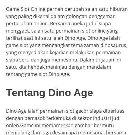
Game Slot Online pernah berubah salah satu hiburan
yang paling dikenal dalam golongan penggemar
pertaruhan online. Bersama aneka judul siapa
menggaet, salah satu permainan slot online yang
terlihat saat ini satu ialah Dino Age. Dino Age ialah
game slot yang mengangkat tema zaman dinosaurus,
yang menyediakan kejadian melakukan permainan
siapa seru dan juga memesona. Dalam tinjauan ini
satu, kita hendak meninjau dengan mendalam
tentang game slot Dino Age.
Tentang Dino Age
Dino Age ialah permainan slot gacor siapa diperluas
dengan pemasok terkemuka di sektor industri judi
onlen.Game ini memamerkan gambar bermutu
menjulang dan juga desain apa memesona, bersama