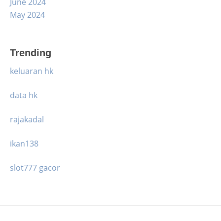
June 2024
May 2024
Trending
keluaran hk
data hk
rajakadal
ikan138
slot777 gacor