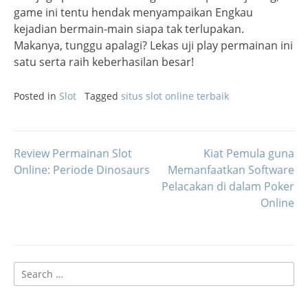
game ini tentu hendak menyampaikan Engkau
kejadian bermain-main siapa tak terlupakan.
Makanya, tunggu apalagi? Lekas uji play permainan ini
satu serta raih keberhasilan besar!
Posted in
Slot
Tagged
situs slot online terbaik
Review Permainan Slot
Kiat Pemula guna
Post
Online: Periode Dinosaurs
Memanfaatkan Software
Pelacakan di dalam Poker
navigation
Online
Search
for: