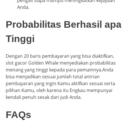
pengali siapa mampu meningkatkan kejayaan
Anda.
Probabilitas Berhasil apa
Tinggi
Dengan 20 baris pembayaran yang bisa diaktifkan,
slot gacor Golden Whale menyediakan probabilitas
menang yang tinggi kepada para pemainnya.Anda
bisa menjadikan sesuai jumlah total antrian
pembayaran yang ingin Kamu aktifkan sesuai serta
pilihan Kamu, oleh karena itu Engkau mempunyai
kendali penuh sesak dari judi Anda.
FAQs