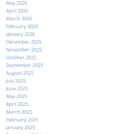
May 2026
April 2026
March 2026
February 2026
January 2026
December 2025
November 2025
October 2025
September 2025
August 2025
July 2025
June 2025
May 2025
April 2025
March 2025
February 2025
January 2025