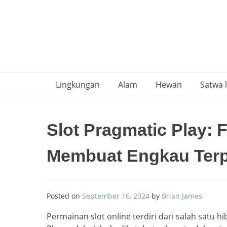
Skip
to
content
Lingkungan
Alam
Hewan
Satwa l
Slot Pragmatic Play: 
Membuat Engkau Ter
Posted on
September 16, 2024
by
Brian James
Permainan slot online terdiri dari salah satu h