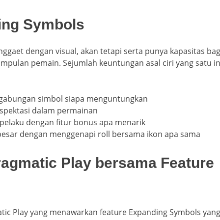
ding Symbols
gaet dengan visual, akan tetapi serta punya kapasitas bag
ulan pemain. Sejumlah keuntungan asal ciri yang satu ini
 gabungan simbol siapa menguntungkan
spektasi dalam permainan
elaku dengan fitur bonus apa menarik
sar dengan menggenapi roll bersama ikon apa sama
ragmatic Play bersama Feature
atic Play yang menawarkan feature Expanding Symbols yan