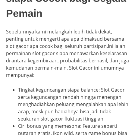
Pemain
Sebelumnya kami melangkah lebih tidak dekat,
penting untuk mengerti apa apa dimaksud bersama
slot gacor apa cocok bagi seluruh partisipan.Ini ialah
permainan slot gacor siapa menawarkan keselarasan
di antara kegembiraan, probabilitas berhasil, dan juga
kemudahan bermain-main. Slot Gacor ini umumnya
mempunyai:
Tingkat keguncangan siapa balance: Slot Gacor
serta keguncangan rendah hingga menengah
menghadiahkan peluang mengalahkan apa lebih
acap, meskipun hadiahnya bisa jadi tidak
seukuran slot gacor fluktuasi tinggian.
Ciri bonus yang memesona: Feature seperti
putaran gratis, ikon wild, serta game bonus bisa