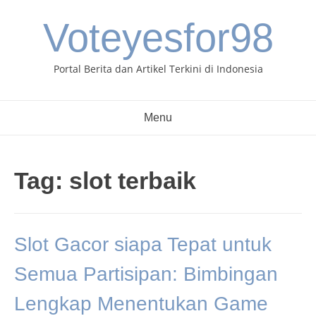
Skip
Voteyesfor98
to
content
Portal Berita dan Artikel Terkini di Indonesia
Menu
Tag:
slot terbaik
Slot Gacor siapa Tepat untuk
Semua Partisipan: Bimbingan
Lengkap Menentukan Game