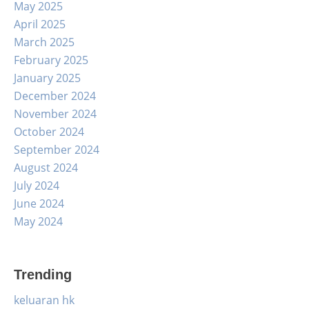
May 2025
April 2025
March 2025
February 2025
January 2025
December 2024
November 2024
October 2024
September 2024
August 2024
July 2024
June 2024
May 2024
Trending
keluaran hk