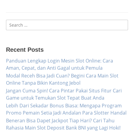
Search
for:
Recent Posts
Panduan Lengkap Login Mesin Slot Online: Cara
Aman, Cepat, dan Anti Gagal untuk Pemula
Modal Receh Bisa Jadi Cuan? Begini Cara Main Slot
Online Tanpa Bikin Kantong Jebol
Jangan Cuma Spin! Cara Pintar Pakai Situs Fitur Cari
Game untuk Temukan Slot Tepat Buat Anda
Lebih Dari Sekadar Bonus Biasa: Mengapa Program
Promo Pemain Setia Jadi Andalan Para Slotter Handal
Beneran Bisa Dapet Jackpot Tiap Hari? Cari Tahu
Rahasia Main Slot Deposit Bank BNI yang Lagi Hoki!