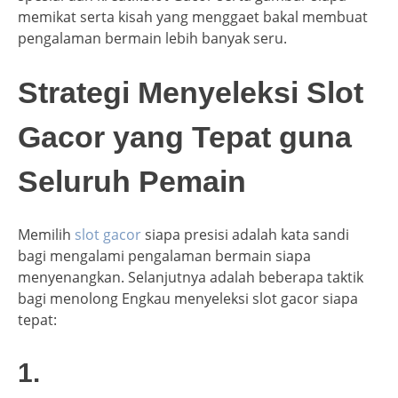
memikat serta kisah yang menggaet bakal membuat
pengalaman bermain lebih banyak seru.
Strategi Menyeleksi Slot
Gacor yang Tepat guna
Seluruh Pemain
Memilih
slot gacor
siapa presisi adalah kata sandi
bagi mengalami pengalaman bermain siapa
menyenangkan. Selanjutnya adalah beberapa taktik
bagi menolong Engkau menyeleksi slot gacor siapa
tepat:
1.