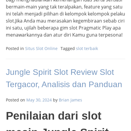
bermain-main yang tak teralpakan, feature yang satu
ini telah menjadi pilihan di kelompok kelompok pelaku
slot.Jika Anda mau merasakan kegembiraan sebab ciri
ini satu, ujilah beberapa gim slot Pragmatic Play apa
menawarkannya dan atur diri Kamu guna terpesona!
Posted in
Situs Slot Online
Tagged
slot terbaik
Jungle Spirit Slot Review Slot
Tergacor, Analisis dan Panduan
Posted on
May 30, 2024
by
Brian James
Penilaian dari slot