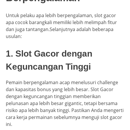
Untuk pelaku apa lebih berpengalaman, slot gacor
apa cocok barangkali memiliki lebih melimpah fitur
dan juga tantangan.Selanjutnya adalah beberapa
usulan:
1. Slot Gacor dengan
Keguncangan Tinggi
Pemain berpengalaman acap menelusuri challenge
dan kapasitas bonus yang lebih besar. Slot Gacor
dengan keguncangan tinggian memberikan
pelunasan apa lebih besar gigantic, tetapi bersama
risiko apa lebih banyak tinggi. Pastikan Anda mengerti
cara kerja permainan sebelumnya menguji slot gacor
ini.