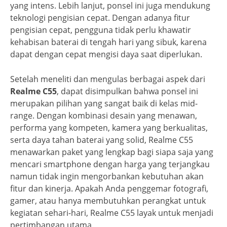
yang intens. Lebih lanjut, ponsel ini juga mendukung
teknologi pengisian cepat. Dengan adanya fitur
pengisian cepat, pengguna tidak perlu khawatir
kehabisan baterai di tengah hari yang sibuk, karena
dapat dengan cepat mengisi daya saat diperlukan.
Setelah meneliti dan mengulas berbagai aspek dari
Realme C55
, dapat disimpulkan bahwa ponsel ini
merupakan pilihan yang sangat baik di kelas mid-
range. Dengan kombinasi desain yang menawan,
performa yang kompeten, kamera yang berkualitas,
serta daya tahan baterai yang solid, Realme C55
menawarkan paket yang lengkap bagi siapa saja yang
mencari smartphone dengan harga yang terjangkau
namun tidak ingin mengorbankan kebutuhan akan
fitur dan kinerja. Apakah Anda penggemar fotografi,
gamer, atau hanya membutuhkan perangkat untuk
kegiatan sehari-hari, Realme C55 layak untuk menjadi
pertimbangan utama.