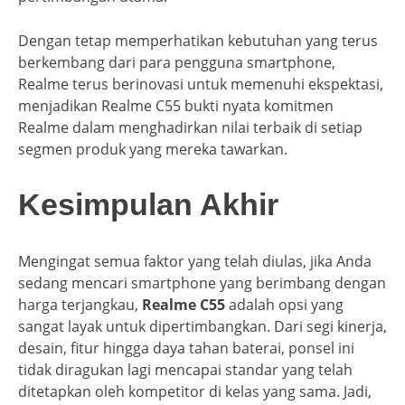
Dengan tetap memperhatikan kebutuhan yang terus
berkembang dari para pengguna smartphone,
Realme terus berinovasi untuk memenuhi ekspektasi,
menjadikan Realme C55 bukti nyata komitmen
Realme dalam menghadirkan nilai terbaik di setiap
segmen produk yang mereka tawarkan.
Kesimpulan Akhir
Mengingat semua faktor yang telah diulas, jika Anda
sedang mencari smartphone yang berimbang dengan
harga terjangkau,
Realme C55
adalah opsi yang
sangat layak untuk dipertimbangkan. Dari segi kinerja,
desain, fitur hingga daya tahan baterai, ponsel ini
tidak diragukan lagi mencapai standar yang telah
ditetapkan oleh kompetitor di kelas yang sama. Jadi,