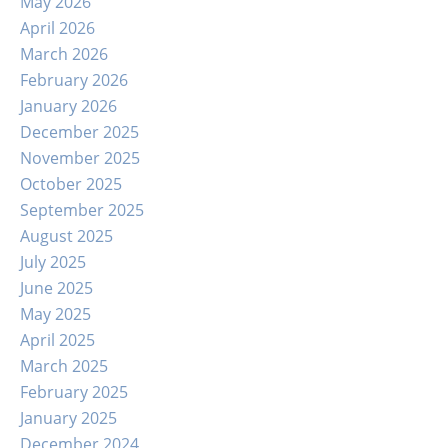
May 2026
April 2026
March 2026
February 2026
January 2026
December 2025
November 2025
October 2025
September 2025
August 2025
July 2025
June 2025
May 2025
April 2025
March 2025
February 2025
January 2025
December 2024