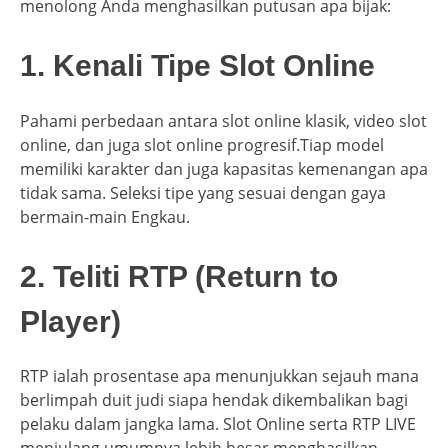
menolong Anda menghasilkan putusan apa bijak:
1. Kenali Tipe Slot Online
Pahami perbedaan antara slot online klasik, video slot
online, dan juga slot online progresif.Tiap model
memiliki karakter dan juga kapasitas kemenangan apa
tidak sama. Seleksi tipe yang sesuai dengan gaya
bermain-main Engkau.
2. Teliti RTP (Return to
Player)
RTP ialah prosentase apa menunjukkan sejauh mana
berlimpah duit judi siapa hendak dikembalikan bagi
pelaku dalam jangka lama. Slot Online serta RTP LIVE
menjulang umumnya lebih besar menghasilkan.