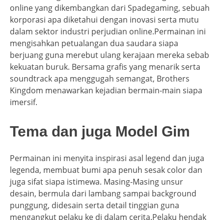
online yang dikembangkan dari Spadegaming, sebuah
korporasi apa diketahui dengan inovasi serta mutu
dalam sektor industri perjudian online.Permainan ini
mengisahkan petualangan dua saudara siapa
berjuang guna merebut ulang kerajaan mereka sebab
kekuatan buruk. Bersama grafis yang menarik serta
soundtrack apa menggugah semangat, Brothers
Kingdom menawarkan kejadian bermain-main siapa
imersif.
Tema dan juga Model Gim
Permainan ini menyita inspirasi asal legend dan juga
legenda, membuat bumi apa penuh sesak color dan
juga sifat siapa istimewa. Masing-Masing unsur
desain, bermula dari lambang sampai background
punggung, didesain serta detail tinggian guna
mengangkut pelaku ke di dalam cerita.Pelaku hendak