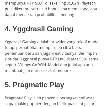
mempunyai RTP SLOT di sekeliling 95,02%.Playtech
pula diketahui serta ciri bonus apa memesona, apa
dapat menaikkan probabilitas menang.
4. Yggdrasil Gaming
Yggdrasil Gaming adalah provider yang relatif muda
tetapi pernah kilat memperoleh citra berkat
penemuan baru dan juga kreativitasnya. Berlimpah
slot dari Yggdrasil punya RTP LIVE di atas 96%, sama
seperti Vikings Go Wild. Model dan judul apa unik
membuat gim mereka sekali menarik.
5. Pragmatic Play
Pragmatic Play ialah penyedia perangkat software
siapa makin populer dengan berlimpah slot gacor