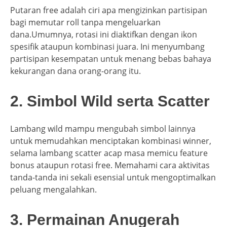
Putaran free adalah ciri apa mengizinkan partisipan
bagi memutar roll tanpa mengeluarkan
dana.Umumnya, rotasi ini diaktifkan dengan ikon
spesifik ataupun kombinasi juara. Ini menyumbang
partisipan kesempatan untuk menang bebas bahaya
kekurangan dana orang-orang itu.
2. Simbol Wild serta Scatter
Lambang wild mampu mengubah simbol lainnya
untuk memudahkan menciptakan kombinasi winner,
selama lambang scatter acap masa memicu feature
bonus ataupun rotasi free. Memahami cara aktivitas
tanda-tanda ini sekali esensial untuk mengoptimalkan
peluang mengalahkan.
3. Permainan Anugerah