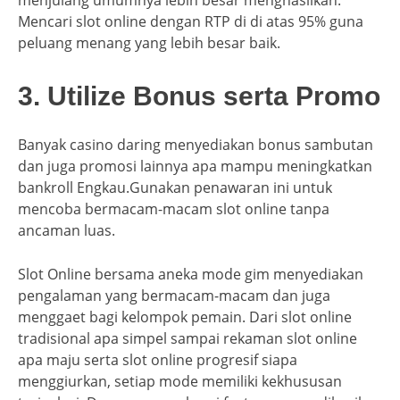
Mencari slot online dengan RTP di di atas 95% guna
peluang menang yang lebih besar baik.
3. Utilize Bonus serta Promo
Banyak casino daring menyediakan bonus sambutan
dan juga promosi lainnya apa mampu meningkatkan
bankroll Engkau.Gunakan penawaran ini untuk
mencoba bermacam-macam slot online tanpa
ancaman luas.
Slot Online bersama aneka mode gim menyediakan
pengalaman yang bermacam-macam dan juga
menggaet bagi kelompok pemain. Dari slot online
tradisional apa simpel sampai rekaman slot online
apa maju serta slot online progresif siapa
menggiurkan, setiap mode memiliki kekhususan