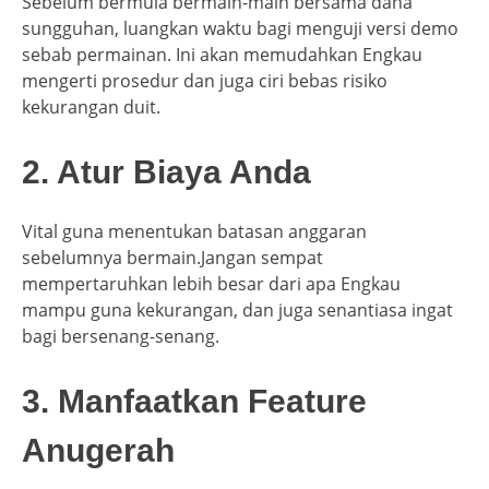
Sebelum bermula bermain-main bersama dana
sungguhan, luangkan waktu bagi menguji versi demo
sebab permainan. Ini akan memudahkan Engkau
mengerti prosedur dan juga ciri bebas risiko
kekurangan duit.
2. Atur Biaya Anda
Vital guna menentukan batasan anggaran
sebelumnya bermain.Jangan sempat
mempertaruhkan lebih besar dari apa Engkau
mampu guna kekurangan, dan juga senantiasa ingat
bagi bersenang-senang.
3. Manfaatkan Feature
Anugerah