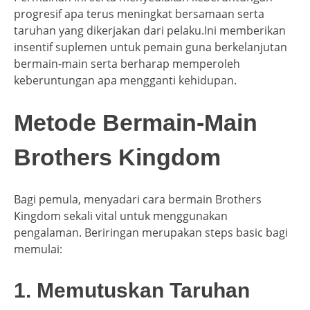
progresif apa terus meningkat bersamaan serta
taruhan yang dikerjakan dari pelaku.Ini memberikan
insentif suplemen untuk pemain guna berkelanjutan
bermain-main serta berharap memperoleh
keberuntungan apa mengganti kehidupan.
Metode Bermain-Main
Brothers Kingdom
Bagi pemula, menyadari cara bermain Brothers
Kingdom sekali vital untuk menggunakan
pengalaman. Beriringan merupakan steps basic bagi
memulai:
1. Memutuskan Taruhan