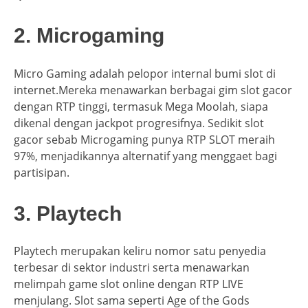
2. Microgaming
Micro Gaming adalah pelopor internal bumi slot di
internet.Mereka menawarkan berbagai gim slot gacor
dengan RTP tinggi, termasuk Mega Moolah, siapa
dikenal dengan jackpot progresifnya. Sedikit slot
gacor sebab Microgaming punya RTP SLOT meraih
97%, menjadikannya alternatif yang menggaet bagi
partisipan.
3. Playtech
Playtech merupakan keliru nomor satu penyedia
terbesar di sektor industri serta menawarkan
melimpah game slot online dengan RTP LIVE
menjulang. Slot sama seperti Age of the Gods