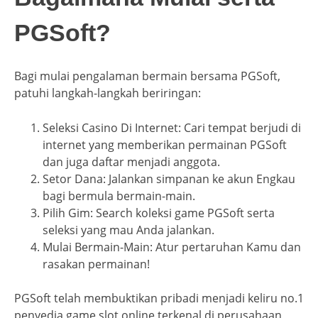
PGSoft?
Bagi mulai pengalaman bermain bersama PGSoft,
patuhi langkah-langkah beriringan:
Seleksi Casino Di Internet: Cari tempat berjudi di
internet yang memberikan permainan PGSoft
dan juga daftar menjadi anggota.
Setor Dana: Jalankan simpanan ke akun Engkau
bagi bermula bermain-main.
Pilih Gim: Search koleksi game PGSoft serta
seleksi yang mau Anda jalankan.
Mulai Bermain-Main: Atur pertaruhan Kamu dan
rasakan permainan!
PGSoft telah membuktikan pribadi menjadi keliru no.1
penyedia game slot online terkenal di perusahaan