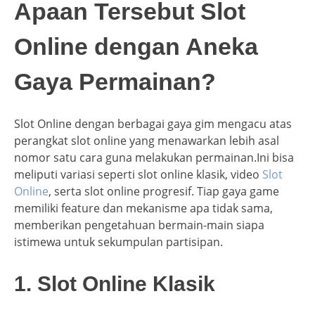
Apaan Tersebut Slot
Online dengan Aneka
Gaya Permainan?
Slot Online dengan berbagai gaya gim mengacu atas
perangkat slot online yang menawarkan lebih asal
nomor satu cara guna melakukan permainan.Ini bisa
meliputi variasi seperti slot online klasik, video
Slot
Online
, serta slot online progresif. Tiap gaya game
memiliki feature dan mekanisme apa tidak sama,
memberikan pengetahuan bermain-main siapa
istimewa untuk sekumpulan partisipan.
1. Slot Online Klasik