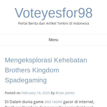
Skip
Voteyesfor98
to
content
Portal Berita dan Artikel Terkini di Indonesia
Menu
Mengeksplorasi Kehebatan
Brothers Kingdom
Spadegaming
Posted on
February 16, 2025
by
Brian James
Di Dalam dunia game
slot resmi
gacor di internet,