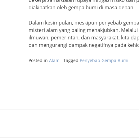
bekerja sama dalam upaya mitigasi risiko da
diakibatkan oleh gempa bumi di masa depan.
Dalam kesimpulan, meskipun penyebab gempa b
misteri alam yang paling menakjubkan. Melalui
ilmuwan, pemerintah, dan masyarakat, kita d
dan mengurangi dampak negatifnya pada kehid
Posted in
Alam
Tagged
Penyebab Gempa Bumi
Post
navigation