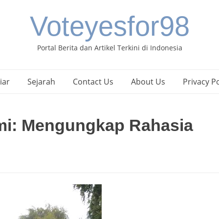
Voteyesfor98
Portal Berita dan Artikel Terkini di Indonesia
iar
Sejarah
Contact Us
About Us
Privacy Po
i: Mengungkap Rahasia