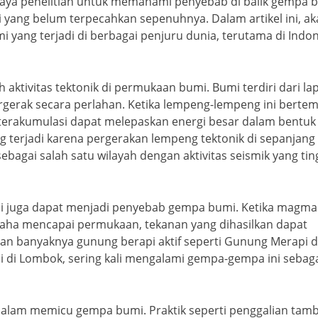
aya penelitian untuk memahami penyebab di balik gempa 
yang belum terpecahkan sepenuhnya. Dalam artikel ini, ak
ang terjadi di berbagai penjuru dunia, terutama di Indon
ktivitas tektonik di permukaan bumi. Bumi terdiri dari lap
ergerak secara perlahan. Ketika lempeng-lempeng ini berte
 terakumulasi dapat melepaskan energi besar dalam bentuk
 terjadi karena pergerakan lempeng tektonik di sepanjang
sebagai salah satu wilayah dengan aktivitas seismik yang ting
erapi juga dapat menjadi penyebab gempa bumi. Ketika magma
aha mencapai permukaan, tekanan yang dihasilkan dapat
n banyaknya gunung berapi aktif seperti Gunung Merapi d
i di Lombok, sering kali mengalami gempa-gempa ini sebag
alam memicu gempa bumi. Praktik seperti penggalian tam