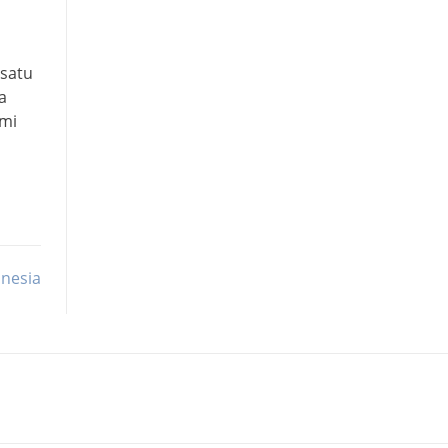
 satu
a
umi
onesia