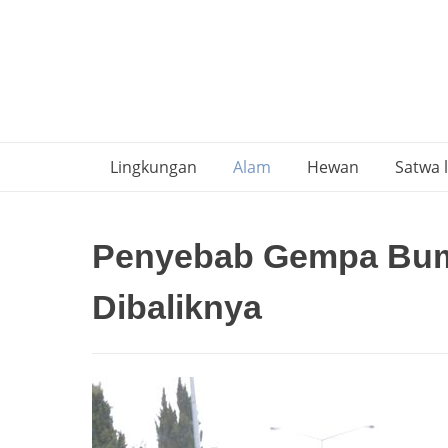
Skip
to
content
Lingkungan
Alam
Hewan
Satwa l
Penyebab Gempa Bum
Dibaliknya